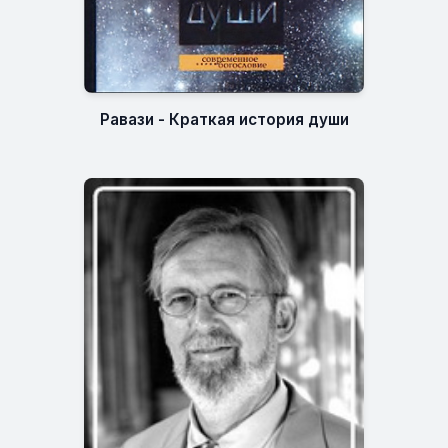
Равази - Краткая история души