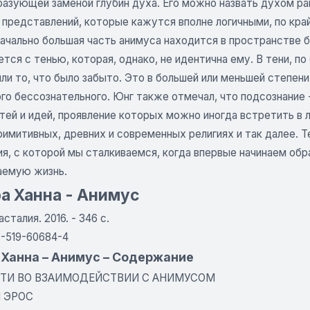
азующей заменой глубин духа. Его можно назвать духом ра
 представлений, которые кажутся вполне логичными, по кра
значально большая часть анимуса находится в пространстве
тся с тенью, которая, однако, не идентична ему. В тени, п
или то, что было забыто. Это в большей или меньшей степе
го бессознательного. Юнг также отмечал, что подсознание 
ей и идей, проявление которых можно иногда встретить в ли
римитивных, древних и современных религиях и так далее. Т
ия, с которой мы сталкиваемся, когда впервые начинаем об
аемую жизнь.
а Ханна - Анимус
сталия. 2016. - 346 с.
S-519-60684-4
 Ханна – Анимус – Содержание
ТИ ВО ВЗАИМОДЕЙСТВИИ С АНИМУСОМ
 ЭРОС