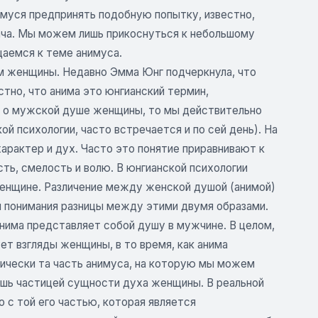
муся предпринять подобную попытку, известно,
дача. Мы можем лишь прикоснуться к небольшому
аемся к теме анимуса.
м женщины. Недавно Эмма Юнг подчеркнула, что
тно, что анима это юнгианский термин,
к о мужской душе женщины, то мы действительно
ой психологии, часто встречается и по сей день). На
характер и дух. Часто это понятие приравнивают к
ть, смелость и волю. В юнгианской психологии
женщине. Различение между женской душой (анимой)
 понимания разницы между этими двумя образами.
анима представляет собой душу в мужчине. В целом,
ет взгляды женщины, в то время, как анима
тически та часть анимуса, на которую мы можем
ишь частицей сущности духа женщины. В реальной
о с той его частью, которая является