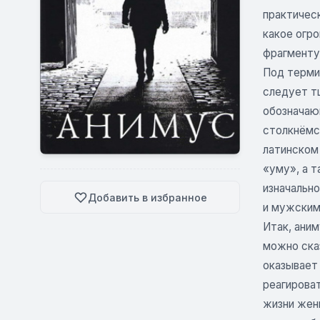
практичес
какое огр
фрагменту
Под терми
следует тщ
обозначаю
столкнёмся
латинском 
«уму», а 
изначальн
Добавить в избранное
и мужским
Итак, аним
можно ска
оказывает
реагирова
жизни женщ