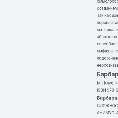
смыслообр
созданием
Так как и
переплетае
материал 
абсолютно
способност
мифах, в п
подсознан
неосознав
Барбар
М.: Клуб Ка
ISBN 978-
Барбара
СЛОЖНОС
АНИМУС И