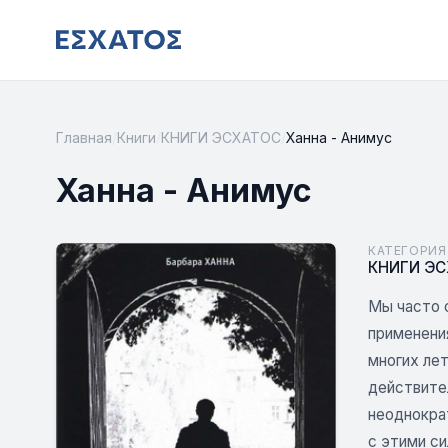
Главная
/
Книги
/
КНИГИ ЭСХАТОС
/
Ханна - Анимус
Ханна - Анимус
КАТЕГОРИЯ
КНИГИ Э
Мы часто 
применени
многих лет
действите
неоднокра
с этими си