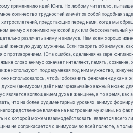
кому применению идей Юнга. Но любому читателю, пытавше
омное количество трудностей влечёт за собой подобная за
 хитросплетений, предстающих перед нами, когда мы обращ
ном анимус я понимаю мужской дух или бессознательный у
ательно различать аниму и анимуса. Нам всем хорошо извес
щий женскую душу мужчины. Если говорить об анимусе, ка
 с противоречием. (Эта ошибка, сделанная на заре юнгианск
языке слово анимус означает интеллект, память, сознание, 
также используют, подразумевая под ним мужество, живучес
о оно использовалось, чтобы обозначить феномен «духа» в 
 духом (анимусом) даёт нам чрезвычайно важный нюанс для
ус является воплощением духа в женщине, в то время, как 
зать, что на более рудиментарных уровнях, анимус формиру
 непосредственное влияние на настроения мужчины. но фак
ть и с которой можем взаимодействовать, является всего л
ина не соприкасается с анимусом во всей полноте, а тольк