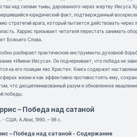
ства над силами тьмы, дарованного через жертву Иисуса Х
вершившийся юридический факт, подтвержденный воскресен
ию стратегий врага, который пытается действовать через л
власть. Харрис призывает читателя перестать занимать обо
тет Божьего Слова.
робно разбирает практические инструменты духовной борьбы
вание «Имени Иисуса». Он подчеркивает, что победа не зав
ся на его позиции «во Христе». Книга содержит наставлени
 сферах жизни и как эффективно противостоять ему, сохран
 том, что дисциплинированный разум и обновленное мышлен
й победы.
ррис – Победа над сатаной
. - США: A.Abel, 1990. – 98 с.
рис – Победа над сатаной - Содержание