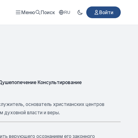
Меню
Поиск
Войти
RU
Душепопечение Консультирование
служитель, основатель христианских центров
м духовной власти и веры.
ить верующего осознанием его законного