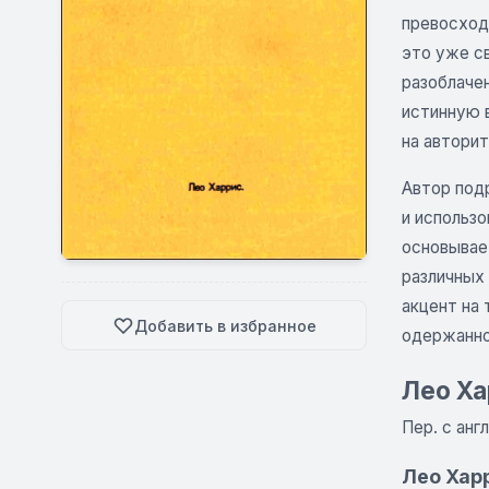
превосход
это уже с
разоблачен
истинную 
на автори
Автор под
и использо
основывает
различных
акцент на
Добавить в избранное
одержанно
Лео Ха
Пер. с англ
Лео Хар