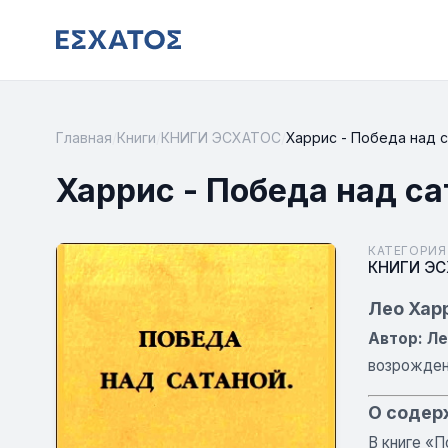
Главная
/
Книги
/
КНИГИ ЭСХАТОС
/
Харрис - Победа над 
Харрис - Победа над с
КАТЕГОРИЯ
КНИГИ Э
Лео Хар
Автор: Ле
возрожден
О содер
В книге «