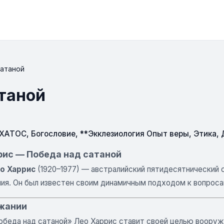
сатаной
атаной
СХАТОС
,
Богословие
,
**Экклезиология Опыт веры
,
Этика
,
рис — Победа над сатаной
о Харрис
(1920–1977) — австралийский пятидесятнический 
ия. Он был известен своим динамичным подходом к вопроса
жании
Победа над сатаной» Лео Харрис ставит своей целью вооруж