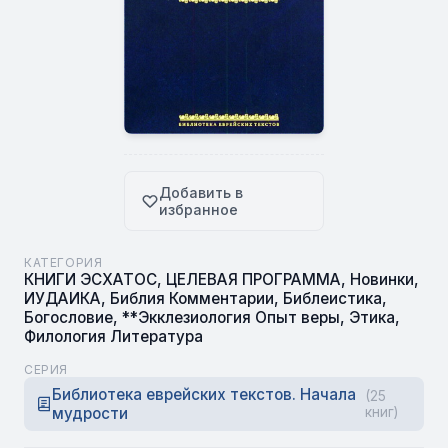
Добавить в
избранное
КАТЕГОРИЯ
КНИГИ ЭСХАТОС
,
ЦЕЛЕВАЯ ПРОГРАММА
,
Новинки
,
ИУДАИКА
,
Библия Комментарии
,
Библеистика
,
Богословие
,
**Экклезиология Опыт веры
,
Этика
,
Филология Литература
СЕРИЯ
Библиотека еврейских текстов. Начала
(25
мудрости
книг)