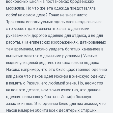
воскресных школ и в постановках бродвейских
мюзиклов. Но что же эта одежда представляла
собой на самом деле? Точно не знает никто.
Трактовка используемых здесь слов неоднозначна:
это может даже означать халат с длинными
рукавами или дорогое одеяние для отдыха, а не для
работы. (На египетских изображениях, датированных
тем временем, можно увидеть богатых ханаанеев в
вышитых халатах с длинными рукавами.) Ученые
выдвинули целый ряд гипотез касательно подарка
Иакова: например, что это было царственное одеяние
или даже что Иаков одел Иосифа в женскую одежду
в память о Рахили, его любимой жене. Но, несмотря
на все эти детали, нам точно известно, что данное
одеяние вызывало у братьев Иосифа большую
зависть и гнев. Это одеяние было для них знаком, что
Иаков намерен обойти всех десятерых старших