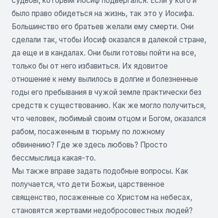
судьбы, которым Иосиф подвергался. Если у кого и
было право обидеться на жизнь, так это у Иосифа.
Большинство его братьев желали ему смерти. Они
сделали так, чтобы Иосиф оказался в далекой стране,
да еще и в кандалах. Они были готовы пойти на все,
только бы от него избавиться. Их ядовитое
отношение к нему вылилось в долгие и болезненные
годы его пребывания в чужой земле практически без
средств к существованию. Как же могло получиться,
что человек, любимый своим отцом и Богом, оказался
рабом, посаженным в тюрьму по ложному
обвинению? Где же здесь любовь? Просто
бессмыслица какая-то.
Мы также вправе задать подобные вопросы. Как
получается, что дети Божьи, царственное
священство, посаженные со Христом на небесах,
становятся жертвами недобросовестных людей?