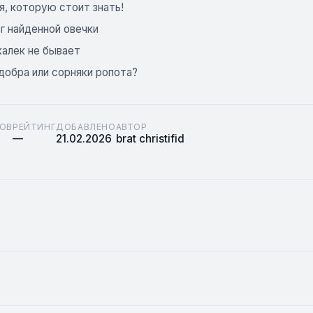
я, которую стоит знать!
г найденной овечки
калек не бывает
добра или сорняки ропота?
ОВ
РЕЙТИНГ
ДОБАВЛЕНО
АВТОР
—
21.02.2026
brat christifid