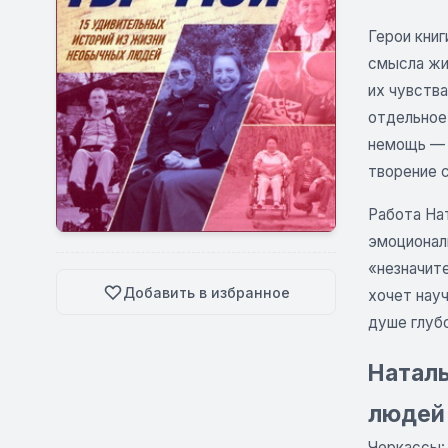
Герои кни
смысла жиз
их чувства
отдельное
немощь — 
творение 
Работа На
эмоционал
«незначите
Добавить в избранное
хочет нау
душе глуб
Наталь
людей
Черкассы: 