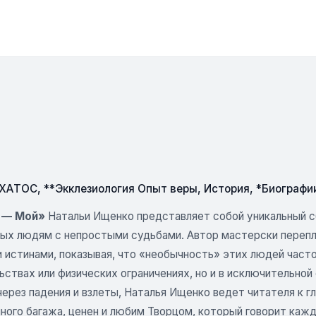
СХАТОС
,
**Экклезиология Опыт веры
,
История
,
*Биографи
 — Мой»
Натальи Ищенко представляет собой уникальный сб
ых людям с непростыми судьбами. Автор мастерски перепле
 истинами, показывая, что «необычность» этих людей часто
ствах или физических ограничениях, но и в исключительной 
через падения и взлеты, Наталья Ищенко ведет читателя к г
нного багажа, ценен и любим Творцом, который говорит каж