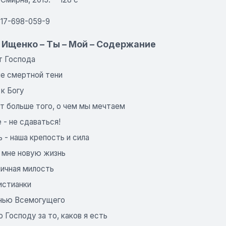
617-698-059-9
 Ищенко – Ты – Мой – Содержание
т Господа
не смертной тени
к Богу
т больше того, о чем мы мечтаем
 - не сдаваться!
 - наша крепость и сила
л мне новую жизнь
ничная милость
истианки
нью Всемогущего
 Господу за то, каков я есть