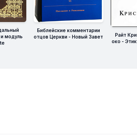
дальный
Библейские комментарии
Райт Кри
 и модуль
отцов Церкви - Новый Завет
око - Эти
te