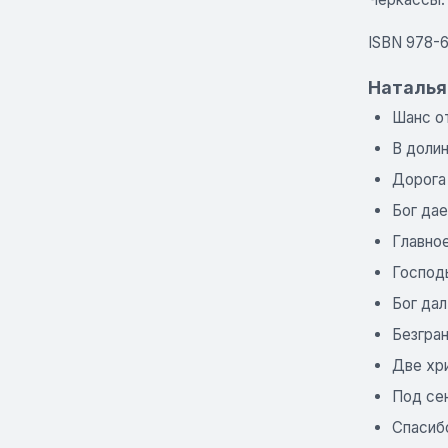
ISBN 978-
Наталья
Шанс о
В доли
Дорога 
Бог дае
Главное
Господь
Бог да
Безгра
Две хр
Под се
Спасибо