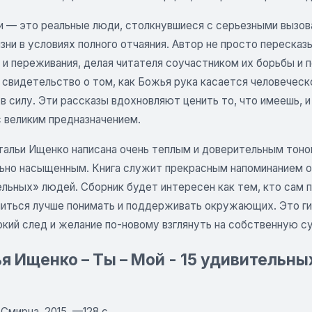
ги — это реальные люди, столкнувшиеся с серьезными вызов
ни в условиях полного отчаяния. Автор не просто пересказ
 и переживания, делая читателя соучастником их борьбы и 
 свидетельство о том, как Божья рука касается человеческ
в силу. Эти рассказы вдохновляют ценить то, что имеешь, 
с великим предназначением.
тальи Ищенко написана очень теплым и доверительным тоном
ьно насыщенным. Книга служит прекрасным напоминанием о т
льных» людей. Сборник будет интересен как тем, кто сам п
читься лучше понимать и поддерживать окружающих. Это ги
окий след и желание по-новому взглянуть на собственную с
я Ищенко – Ты – Мой - 15 удивительн
Смирна, 2015. —128 с