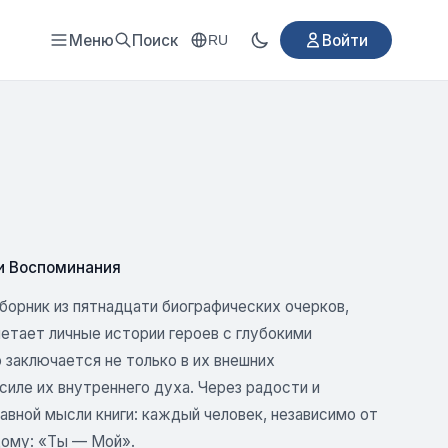
Меню
Поиск
Войти
RU
и Воспоминания
орник из пятнадцати биографических очерков,
тает личные истории героев с глубокими
 заключается не только в их внешних
силе их внутреннего духа. Через радости и
лавной мысли книги: каждый человек, независимо от
дому: «Ты — Мой».