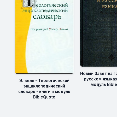
Новый Завет на г
русском языках 
Элвелл - Теологический
модуль Bibl
энциклопедический
словарь - книги и модуль
BibleQuote