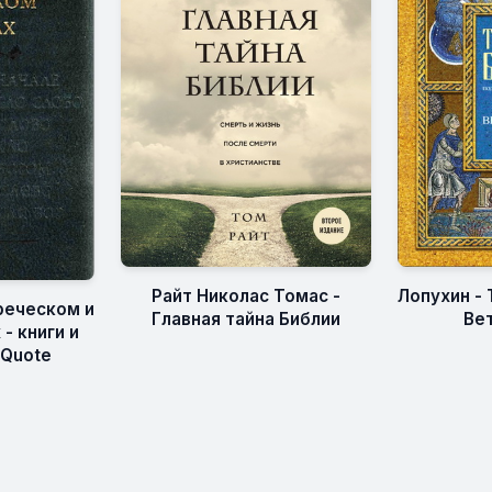
Райт Николас Томас -
Лопухин - 
реческом и
Главная тайна Библии
Ве
- книги и
eQuote