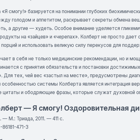
 «Я смогу!» базируется на понимании глубоких биохимическ
ежду голодом и аппетитом, раскрывает секреты обмена вещ
еть, а другие — худеть. Особое внимание уделяется гликем
родукты на «зайцев» и «черепах». Колберт не просто дает 
 порций и использовать великую силу перекусов для поддер
чает в себя не только медицинские рекомендации, но и мощ
чинается с принятия обязательств и постановки достижимы
. Для тех, чей вес «застыл на месте», предусмотрены диаг
й особенностью системы Колберта является интеграция вер
е цитаты и ободряющие фразы, которые служат духовной оп
лберт — Я смогу! Оздоровительная д
. — М.: Триада, 2011. — 411 с.
-86181-471-3