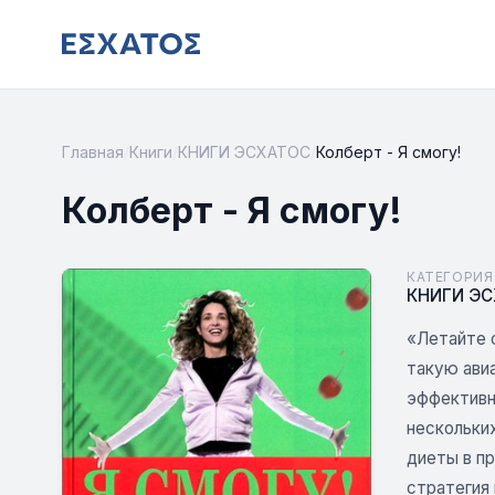
Главная
/
Книги
/
КНИГИ ЭСХАТОС
/
Колберт - Я смогу!
Колберт - Я смогу!
КАТЕГОРИЯ
КНИГИ Э
«Летайте с
такую ави
эффективн
нескольких
диеты в пр
стратегия 