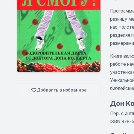
Программа
разницу м
нас толст
разделяя п
размерами
Книга вклю
работе на
участника»
Уникально
библейски
Добавить в избранное
Дон Ко
Пер. с англ
ISBN 978-5