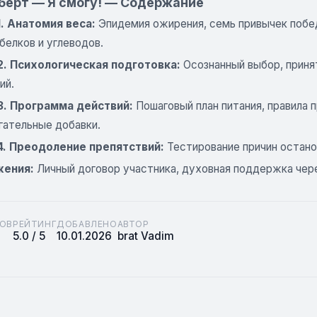
берт — Я смогу! — Содержание
1. Анатомия веса:
Эпидемия ожирения, семь привычек побе
белков и углеводов.
2. Психологическая подготовка:
Осознанный выбор, приня
ий.
3. Программа действий:
Пошаговый план питания, правила 
гательные добавки.
4. Преодоление препятствий:
Тестирование причин остано
жения:
Личный договор участника, духовная поддержка чер
ОВ
РЕЙТИНГ
ДОБАВЛЕНО
АВТОР
5.0 / 5
10.01.2026
brat Vadim