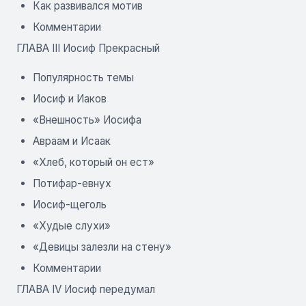
Как развивался мотив
Комментарии
ГЛАВА III Иосиф Прекрасный
Популярность темы
Иосиф и Иаков
«Внешность» Иосифа
Авраам и Исаак
«Хлеб, который он ест»
Потифар-евнух
Иосиф-щеголь
«Худые слухи»
«Девицы залезли на стену»
Комментарии
ГЛАВА IV Иосиф передумал