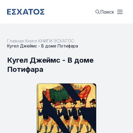
Поиск
Главная
/
Книги
/
КНИГИ ЭСХАТОС
/
Кугел Джеймс - В доме Потифара
Кугел Джеймс - В доме
Потифара