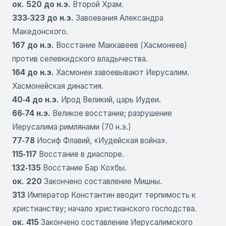
ок. 520 до н.э.
Второй Храм.
333‑323 до н.э.
Завоевания Александра
Македонского.
167 до н.э.
Восстание Маккавеев (Хасмонеев)
против селевкидского владычества.
164 до н.э.
Хасмонеи завоевывают Иерусалим.
Хасмонейская династия.
40‑4 до н.э.
Ирод Великий, царь Иудеи.
66‑74 н.э.
Великое восстание; разрушение
Иерусалима римлянами (70 н.э.)
77‑78
Иосиф Флавий, «Иудейская война».
115‑117
Восстание в диаспоре.
132‑135
Восстание Бар Кохбы.
ок. 220
Закончено составление Мишны.
313
Император Константин вводит терпимость к
христианству; начало христианского господства.
ок. 415
Закончено составление Иерусалимского