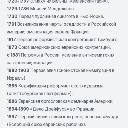
1720‑1797
Элияху из Вильны («виленский гаон»).
1729‑1786
Моисей Мендельсон.
1730
Первая публичная синагога в Нью‑Йорке.
1791
Возникновение черты оседлости в Российской
империи; эмансипация евреев Франции.
1817
Первая реформистская конгрегация в Гамбурге.
1873
Союз американских еврейских конгрегаций.
с 1881
Погромы в России; усиление антисемитских
настроений; миграции.
1882‑1903
Первая алия (сионистская иммиграция в
Израиль).
1885
Кодификация реформистского иудаизма
(«Питтсбургская платформа»).
1886
Еврейская богословская семинария Америки.
1894‑1899
«Дело Дрейфуса» во Франции.
1897
Первый сионистский конгресс; основан «Бунд»
(Всеобщий союз еврейских рабочих).