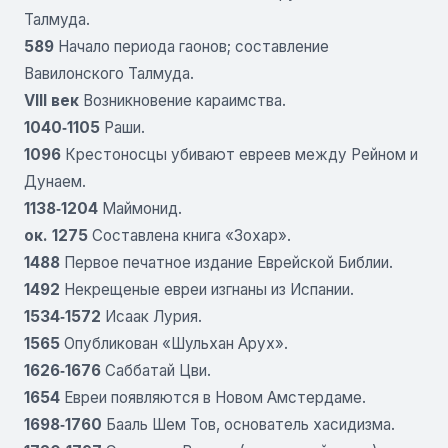
Талмуда.
589
Начало периода гаонов; составление
Вавилонского Талмуда.
VIII век
Возникновение караимства.
1040‑1105
Раши.
1096
Крестоносцы убивают евреев между Рейном и
Дунаем.
1138‑1204
Маймонид.
ок. 1275
Составлена книга «Зохар».
1488
Первое печатное издание Еврейской Библии.
1492
Некрещеные евреи изгнаны из Испании.
1534‑1572
Исаак Лурия.
1565
Опубликован «Шульхан Арух».
1626‑1676
Саббатай Цви.
1654
Евреи появляются в Новом Амстердаме.
1698‑1760
Бааль Шем Тов, основатель хасидизма.