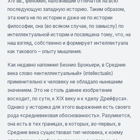
XIV вв., феномен, наложивший отпечаток на всю
последующую западную историю. Таким образом,
эта книга не по истории и даже не по истории
философии, она (во всяком случае, по замыслу) по
интеллектуальной истории и посвящена тому, что, на
наш взгляд, собственно и формирует интеллектуала
как такового – опыту мышления.
Как недавно напомнил Беонио Брокьери, в Средние
века слово «интеллектуальный» (intellectualis)
применительно к человеку не обладало нынешним
значением. Это не столь давнее изобретение
восходит, по сути, к XIX веку и к «делу Дрейфуса».
Однако у историка для этого выражения есть своего
рода «средневековая обоснованность». Разумеется,
она есть в тех границах, в которых, во-первых, в
Средние века существовал тип человека, к коему