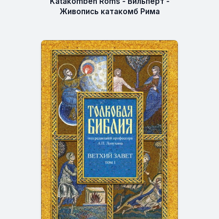
Katakomben Roms - Вильперт -
Живопись катакомб Рима