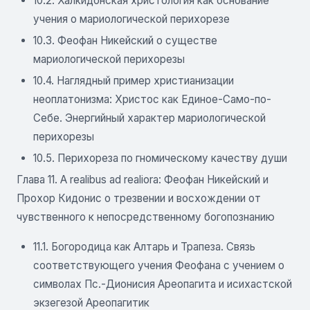
10.2. Халкидонская христология как основание
учения о мариологической перихорезе
10.3. Феофан Никейский о существе
мариологической перихорезы
10.4. Наглядный пример христианизации
неоплатонизма: Христос как Единое-Само-по-
Себе. Энергийный характер мариологической
перихорезы
10.5. Перихореза по гномическому качеству души
Глава 11. A realibus ad realiora: Феофан Никейский и
Прохор Кидонис о трезвении и восхождении от
чувственного к непосредственному богопознанию
11.1. Богородица как Алтарь и Трапеза. Связь
соответствующего учения Феофана с учением о
символах Пс.-Дионисия Ареопагита и исихастской
экзегезой Ареопагитик