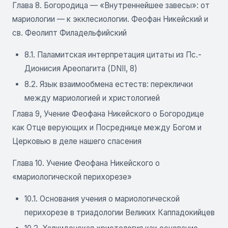
Глава 8. Богородица — «Внутреннейшее завесы»: от
мариологии — к экклесиологии. Феофан Никейский и
св. Феолипт Филадельфийский
8.1. Паламитская интерпретация цитаты из Пс.-
Дионисия Ареопагита (DNII, 8)
8.2. Язык взаимообмена естеств: переклички
между мариологией и христологией
Глава 9, Учение Феофана Никейского о Богородице
как Отце верующих и Посреднице между Богом и
Церковью в деле нашего спасения
Глава 10. Учение Феофана Никейского о
«мариологической перихорезе»
10.1. Основания учения о мариологической
перихорезе в триадологии Великих Каппадокийцев