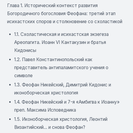
Глава 1. Исторический контекст развития
Богородичного богословия Феофана: третий этап
исихастских споров и столкновение со схоластикой
1.1. Схоластическая и исихастская экзегеза
Ареопагита. Иоанн VI Кантакузин и братья
Кидонисы
1.2. Павел Константинопольский как
представитель антипаламитского учения о
символе
1.3. Феофан Никейский, Димитрий Кидонис и
иконоборческая христология
1.4. Феофан Никейский и 7-я «Амбигва к Иоанну»
преп. Максима Исповедника
1.5. Иконоборческая христология, Леонтий
Византийский... и снова Феофан?