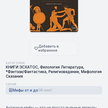
Добавить в
избранное
КАТЕГОРИЯ
КНИГИ ЭСХАТОС
,
Филология Литература
,
*Фэнтэзи/Фантастика
,
Религиоведение
,
Мифология
Сказания
СЕРИЯ
Мифы от и до
(38 книг)
Античные мифы — это не просто пыльные легенды