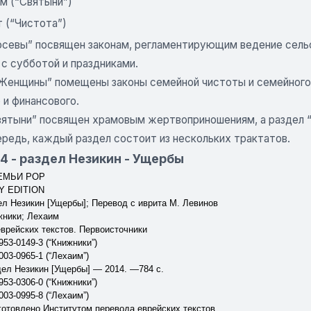
м (“Святыни”)
 (“Чистота”)
осевы” посвящен законам, регламентирующим ведение сельс
с субботой и праздниками.
“Женщины” помещены законы семейной чистоты и семейного 
 и финансового.
вятыни” посвящен храмовым жертвоприношениям, а раздел “
ередь, каждый раздел состоит из нескольких трактатов.
4 - раздел Незикин - Ущербы
ЕМЬИ POP
Y EDITION
л Незикин [Ущербы]; Перевод с иврита М. Ле
винов
жники; Лехаим
еврейских
текстов. Первоисточники
953-0149-3 (“Книжники”)
003-0965-1 (“Лехаим”)
дел Незикин [Ущербы] — 2014. —784 с.
953-0306-0 (“Книжники”)
003-0995-8 (“Лехаим”)
готовлено Институтом перевода еврейских текстов