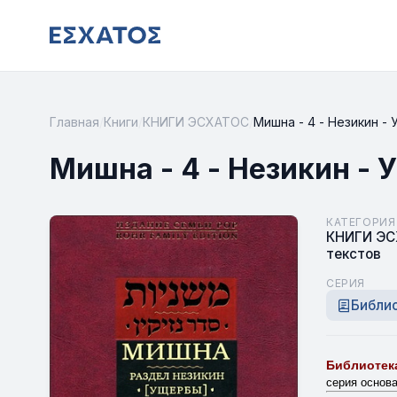
Главная
/
Книги
/
КНИГИ ЭСХАТОС
/
Мишна - 4 - Незикин -
Мишна - 4 - Незикин -
КАТЕГОРИЯ
КНИГИ Э
текстов
СЕРИЯ
Библио
Библиотека
серия основ