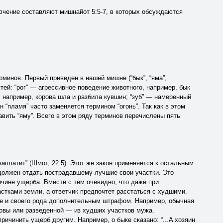
ючение составляют мишнайот 5:5-7, в которых обсуждаются
минов. Первый приведен в нашей мишне (“бык”, “яма”,
стей: “рог” — агрессивное поведение животного, например, бык
например, корова шла и разбила кувшин; “зуб” — намеренный
 “пламя” часто заменяется термином “огонь”. Так как в этом
вить “яму”. Всего в этом ряду терминов перечислены пять
заплатит” (Шмот, 22:5). Этот же закон применяется к остальным
 должен отдать пострадавшему лучшие свои участки. Это
ичине ущерба. Вместе с тем очевидно, что даже при
стками земли, а ответчик предпочтет расстаться с худшими.
е и своего рода дополнительным штрафом. Например, обычная
довы или разведенной — из худших участков мужа.
ричинить ущерб другим. Например, о быке сказано: “...A хозяин