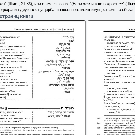
ет” (Шмот, 21:36), или о яме сказано: “(Если хозяин) не покроет ее” (Шмот
редохранил другого от ущерба, нанесенного моим имуществом, то обяза
страниц книги