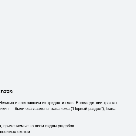
АТ БАВА КАМА - מסכת בבא קמא
Незикин и состоявшим из тридцати глав. Впоследствии трактат
зикин — были озаглавлены Бава кома (“Первый раздел”), Бава
а, применяемые ко всем видам ущербов.
аносимых скотом.