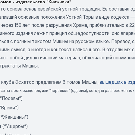
томов - издательство "Книжники"
о основа основ еврейской устной традиции. Ее составил од
епивший основные положения Устной Торы в виде кодекса — 
через 150 лет после разрушения Храма, приблизительно в 220 
данного издания лежит принцип общедоступности, оно впер
ться с полным текстом Мишны на русском языке. Перевод 
ими смысл, а иногда и контекст написанного. В отдельных 
яют собой дидактический материал, облегчающий понимание
 трактаты Мишны.
 клуба Эсхатос предлагаем 6 томов Мишны,
вышедших в изд
тся на шесть разделов, или “порядков” (сдарим), сегодня расположенны
(“Посевы”)
“Время”)
(“Женщины”)
н (“Ущербы”)