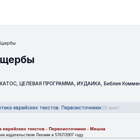
 Ущербы
 Ущербы
СХАТОС
,
ЦЕЛЕВАЯ ПРОГРАММА
,
ИУДАИКА
,
Библия Комме
тека еврейских текстов. Первоисточники
(25 книг)
 еврейских текстов - Первоисточники - Мишна
ана издательством Лехаим в 5767/2007 году