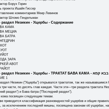
актор Борух Горин
ь проекта Ишайя Гиссер
ставление комментариев Меир Левинов
актор Шломо Гендельман
- раздел Незикин - Ущербы - Содержание
АВА КАМА
АВА МЕЦИА
ВА БАТРА
АНГЕДРИН
АКОТ
ВУОТ
ДУЙОТ
ВОДА ЗАРА
ИРКЕЙ АВОТ
ОРАЙОТ
Мишна - 4 - раздел Незикин - Ущербы - ТРАКТ
ИЕ 1
аздел Незикин (“Ущербы”) открывался трактатом, так же называвшимся 
 три части, по десять глав каждая. Части эти—три раздела трактата Не
ний раздел”) и Бава батра (“Последний раздел”).
 кома посвящен следующим темам.
аве приводится классификация разновидностей ущербов и общие правил
а, за исключением последней мишны, посвящена законам об ущербах, н