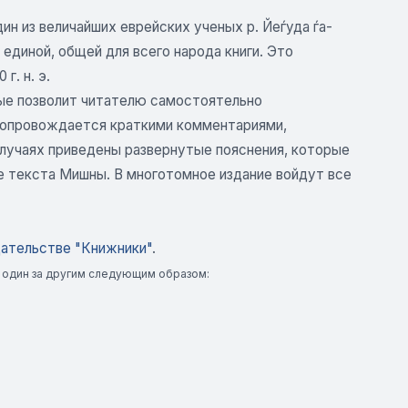
ин из величайших еврейских ученых р. Йеѓуда ѓа-
единой, общей для всего народа книги. Это
г. н. э.
вые позволит читателю самостоятельно
сопровождается краткими комментариями,
случаях приведены развернутые пояснения, которые
 текста Мишны. В многотомное издание войдут все
ательстве "Книжники"
.
х один за другим следующим образом: