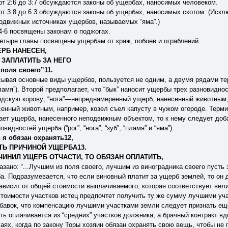
от 2:6 до 3:7 обсуждаются законы об ущербах, наносимых человеком.
от 3:8 до 6:3 обсуждаются законы об ущербах, наносимых скотом. (Искл
подвижных источниках ущербов, называемых “яма”.)
4-6 посвящены законам о поджогах.
етыре главы посвящены ущербам от краж, побоев и ограблений.
ЕРБ НАНЕСЕН,
 ЗАПЛАТИТЬ ЗА НЕГО
поля своего”11.
ывая основные виды ущербов, пользуется не одним, а двумя рядами тер
пламя”). Второй предполагает, что “бык” наносит ущербы трех разновидно
едскую корову; “нога”—непреднамеренный ущерб, нанесенный животным, 
енный животным, например, козел съел капусту в чужом огороде. Термин
ает ущерба, нанесенного неподвижным объектом, то к нему следует доба
видностей ущерба (“рог”, “нога”, “зуб”, “пламя” и “яма”).
и я обязан охранять12,
АТЬ ПРИЧИНОЙ УЩЕРБА13.
ИЧИНИЛ УЩЕРБ ОТЧАСТИ, ТО ОБЯЗАН ОПЛАТИТЬ,
азано: “...Лучшим из поля своего, лучшим из виноградника своего пусть 
а. Подразумевается, что если виновный платит за ущерб землей, то он
ависит от общей стоимости выплачиваемого, которая соответствует вел
тоимости участков истец предпочтет получить ту же сумму лучшими уча
бавок, что компенсацию лучшими участками земли следует признать ещ
ь оплачивается из “средних” участков должника, а брачный контракт в
аях, когда по закону Торы хозяин обязан охранять свою вещь, чтобы не п