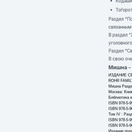
Кодаши
Тоѓорот
Раздел “П
связанным 
В раздел 
уголовного
Раздел “С
В свою оч
Мишна - 
ИЗДАНИЕ С
ROHR FAMIL
Мишна Разде
Москва: Кни
Библиотека 
ISBN 978-5-9
ISBN 978-5-9
Том IV : Раз
ISBN 978-5-9
ISBN 978-5-9
Издание под