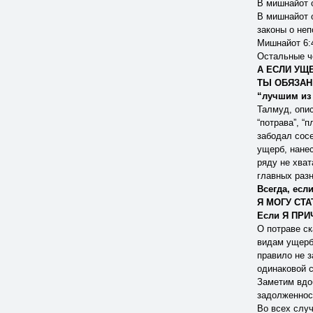
В мишнайот 
В мишнайот 
законы о не
Мишнайот 6:
Остальные ч
А ЕСЛИ УЩ
ТЫ ОБЯЗАН
“лучшим из 
Талмуд, опис
“потрава”, “
забодал сос
ущерб, нанес
ряду не хват
главных разно
Всегда, есл
Я МОГУ СТ
Если Я ПР
О потраве ск
видам ущерб
правило не з
одинаковой с
Заметим вдо
задолженност
Во всех случ