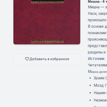
Мишна - 6 
Мишна — эт
Наси, закр
произошло 
В основе 
познакоми
проясняющ
представл
разделы и
Источник
Добавить в избранное
Читателям
М
ишна дели
Зраим 
Моэд (
Нашим 
Незики