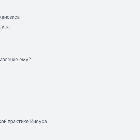
кенозиса
суса
тавление ему?
кой практике Иисуса