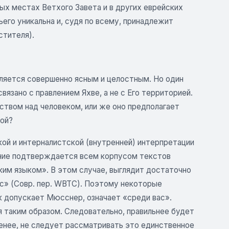
ых местах Ветхого Завета и в других еврейских
ьего уникальна и, судя по всему, принадлежит
стителя).
является совершенно ясным и целостным. Но один
язано с правлением Яхве, а не с Его территорией.
ством над человеком, или же оно предполагает
пой?
ой и интерналистской (внутренней) интерпретации
чение подтверждается всем корпусом текстов
ким языком». В этом случае, выглядит достаточно
ас» (Совр. пер. WBTC). Поэтому некоторые
ак допускает Мюсснер, означает «среди вас».
я таким образом. Следовательно, правильнее будет
менее, не следует рассматривать это единственное