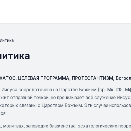
олитика
литика
СХАТОС
,
ЦЕЛЕВАЯ ПРОГРАММА
,
ПРОТЕСТАНТИЗМ
,
Богос
Иисуса сосредоточена на Царстве Божьем (ср. Мк. 1:15; Мф. 4:2
жит отправной точкой, но пронизывает всё служение Иисуса
з которых связаны с Царством Божьим. Эти случаи использо
тся
ах, молитвах, заповедях блаженства, эсхатологических прор