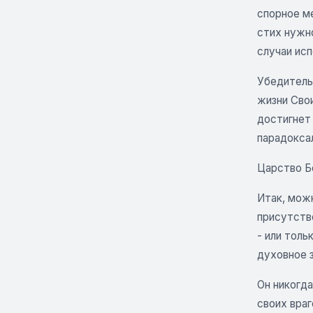
спорное м
стих нужн
случаи исп
Убедитель
жизни Сво
достигнет
парадокса
Царство Б
Итак, мож
присутств
- или тол
духовное з
Он никогда
своих вра