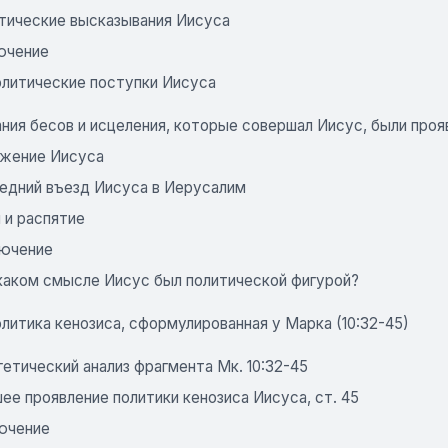
итические высказывания Иисуса
лючение
олитические поступки Иисуса
нания бесов и исцеления, которые совершал Иисус, были пр
ужение Иисуса
ледний въезд Иисуса в Иерусалим
 и распятие
лючение
 каком смысле Иисус был политической фигурой?
олитика кенозиса, сформулированная у Марка (10:32-45)
гетический анализ фрагмента Мк. 10:32-45
ее проявление политики кенозиса Иисуса, ст. 45
лючение