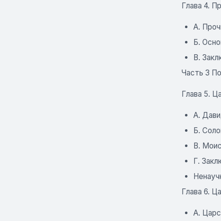
Глава 4. П
A. Про
Б. Осн
B. Зак
Часть 3 По
Глава 5. Ц
A. Дав
Б. Сол
B. Мои
Г. Зак
Ненауч
Глава 6. 
A. Цар