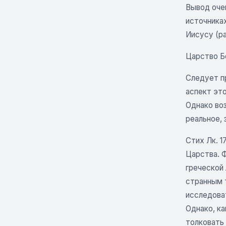
Вывод очев
источниках
Иисусу (ра
Царство Б
Следует пр
аспект это
Однако воз
реальное,
Стих Лк. 
Царства. 
греческой
странным 
исследоват
Однако, ка
толковать