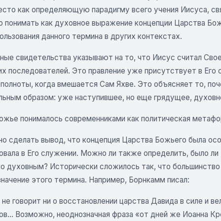
есто как определяющую парадигму всего учения Иисуса, св
о понимать как духовное выражение концепции Царства Божь
ользования данного термина в других контекстах.
ные свидетельства указывают на то, что Иисус считал Свое
их последователей. Это правление уже присутствует в Его
 полноты, когда вмешается Сам Яхве. Это объясняет то, по
льным образом: уже наступившее, но еще грядущее, духовно
ожье понималось современниками как политическая метафо
но сделать вывод, что концепция Царства Божьего была ос
овала в Его служении. Можно ли также определить, было л
ько духовным? Исторически сложилось так, что большинство
начение этого термина. Например, Борнкамм писал:
 не говорит ни о восстановлении царства Давида в силе и в
гов... Возможно, неоднозначная фраза «от дней же Иоанна 