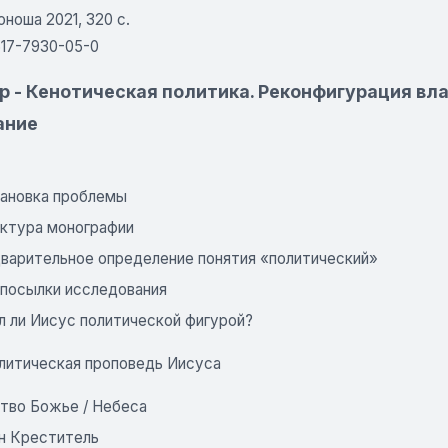
оноша 2021, 320 с.
617-7930-05-0
р - Кенотическая политика. Реконфигурация вла
ание
тановка проблемы
уктура монографии
дварительное определение понятия «политический»
дпосылки исследования
л ли Иисус политической фигурой?
олитическая проповедь Иисуса
ство Божье / Небеса
нн Креститель