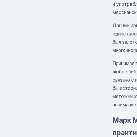
и употреб
мессианск
Данный арг
единствен
был зелото
многочисле
Принимая в
любое биб
связано с 
бы истории
мятежнико
понимание 
Марк М
практи