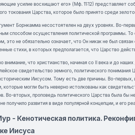
ляющие усилие восхищают его» (Мф. 11:12) представляет со
ого токования Царства, которое было принято среди зелото
умент Борнкамма несостоятелен на двух уровнях. Во-первых
ным способом осуществления политической программы. То е
м, это не обязательно означает, что Он никак не был связа
нные стихи, в которых предполагается, что Царство действ
о внимание, что христианство, начиная со II века и до наши
лейское свидетельство земного, политического понимания Ц
историческим Иисусом. Тому есть две причины. Во-первых, 
, которые могли быть неверно истолкованы как свидетельст
в. Во-вторых, проповедь политического Царства была бы не
не получило развития в виде популярной концепции, и его р
ур - Кенотическая политика. Реконфи
ке Иисуса