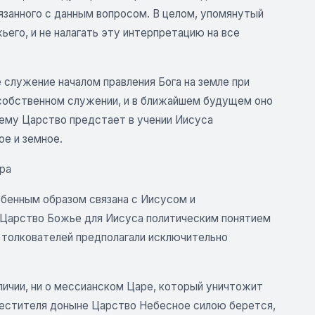
язанного с данным вопросом. В целом, упомянутый
его, и не налагать эту интерпретацию на все
 служение началом правления Бога на земле при
 собственном служении, и в ближайшем будущем оно
чему Царство предстает в учении Иисуса
е и земное.
ра
обенным образом связана с Иисусом и
и Царство Божье для Иисуса политическим понятием
 толкователей предполагали исключительно
еличии, ни о мессианском Царе, который уничтожит
Крестителя доныне Царство Небесное силою берется,