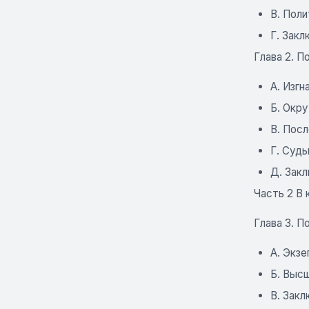
B. Пол
Г. Зак
Глава 2. П
A. Изг
Б. Окр
B. Пос
Г. Суды
Д. Зак
Часть 2 В
Глава 3. П
A. Экзе
Б. Высш
B. Зак