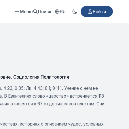
Меню
Поиск
Войти
RU
ловие
,
Социология Политология
3; 9:35; Лк. 4:43; 8:1; 9:11 ). Учение о нем не
. В Евангелиях слово «царство» встречается 118
вания относятся к 67 отдельным контекстам. Они
очествах, историях с описанием чудес, условных