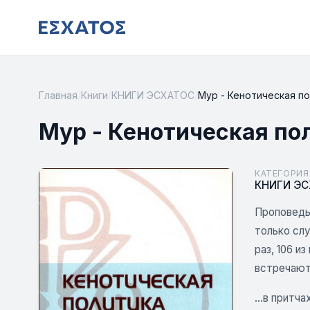
Главная
/
Книги
/
КНИГИ ЭСХАТОС
/
Мур - Кенотическая п
Мур - Кенотическая по
КАТЕГОРИЯ
КНИГИ Э
Проповедь 
только слу
раз, 106 и
встречаю
...в притч