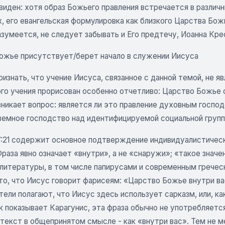
иден: хотя образ Божьего правления встречается в различн
, его евангельская формулировка как близкого Царства Бож
зумеется, не следует забывать и Его предтечу, Иоанна Кре
ожье присутствует/берет начало в служении Иисуса
изнать, что учение Иисуса, связанное с данной темой, не 
го учения прорисован особенно отчетливо: Царство Божье св
никает вопрос: является ли это правление духовным господ
 земное господство над идентифицируемой социальной груп
17:21 содержит основное подтверждение индивидуалистическ
Фраза явно означает «внутри», а не «снаружи»; «такое зна
 литературы, в том числе папирусами и современным гречес
то, что Иисус говорит фарисеям: «Царство Божье внутри в
ели полагают, что Иисус здесь использует сарказм, или, к
к показывает Карагунис, эта фраза обычно не употребляетс
 текст в общепринятом смысле - как «внутри вас». Тем не 