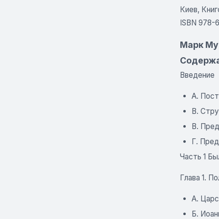
Киев, Книг
ISBN 978-
Марк Му
Содерж
Введение
A. Пос
B. Стр
В. Пре
Г. Пре
Часть 1 Бы
Глава 1. П
A. Цар
Б. Иоа