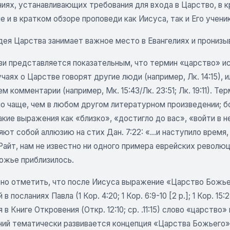
иях, устанавливающих требования для входа в Царство, в 
 и в кратком обзоре проповеди как Иисуса, так и Его учени
дея Царства занимает важное место в Евангелиях и пронизы
язи представляется показательным, что термин «царство» и
чаях о Царстве говорят другие люди (например, Лк. 14:15), 
 комментарии (например, Мк. 15:43/Лк. 23:51; Лк. 19:11). Т
о чаще, чем в любом другом литературном произведении; бо
кие выражения как «близко», «достигло до вас», «войти в не
ют собой аллюзию на стих Дан. 7:22: «...и наступило время
айт, нам не известно ни одного примера еврейских революц
ожье приблизилось.
но отметить, что после Иисуса выражение «Царство Божье»
в посланиях Павла (1 Кор. 4:20; 1 Кор. 6:9-10 [2 р.]; 1 Кор. 15:24,
 в Книге Откровения (Откр. 12:10; ср. .11:15) слово «царство
ий тематически развивается концепция «Царства Божьего» (ср. Д