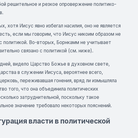
бой решительное и резкое опровержение политико-
в.
, хотя Иисус явно избегал насилия, оно не является
сть, если мы говорим, что Иисус никоим образом не
н с политикой. Во-вторых, Борнкамм не учитывает
ительно связано с политикой (см. ниже).
х дней, видело Царство Божье в духовном свете,
арства в служении Иисуса, вероятнее всего,
церковь, переживавшая гонения, вряд ли измышляла
во того, что она объединила политических
сколько затруднительной, поскольку такое
еальное значение требовало некоторых пояснений.
гурация власти в политической