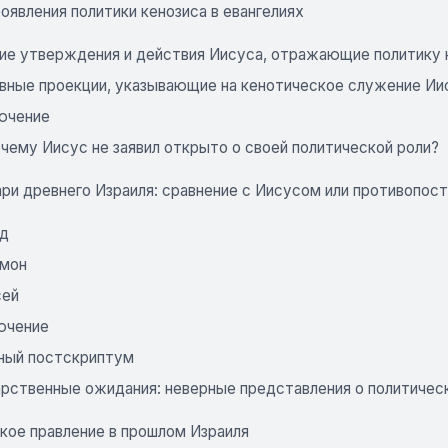
роявления политики кенозиса в евангелиях
чие утверждения и действия Иисуса, отражающие политику 
овные проекции, указывающие на кенотическое служение Ии
лючение
чему Иисус не заявил открыто о своей политической роли?
ари древнего Израиля: сравнение с Иисусом или противопос
ид
омон
сей
лючение
ный постскриптум
Царственные ожидания: неверные представления о политичес
ское правление в прошлом Израиля