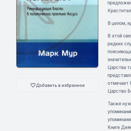
предложен
Крестителе
В целом, и
В этой св
редких слу
поясняющем
значительн
Царства та
представля
отмечает Р
Добавить в избранное
Царство Б
Также нуж
упоминаний 
упоминания
Книге Деян