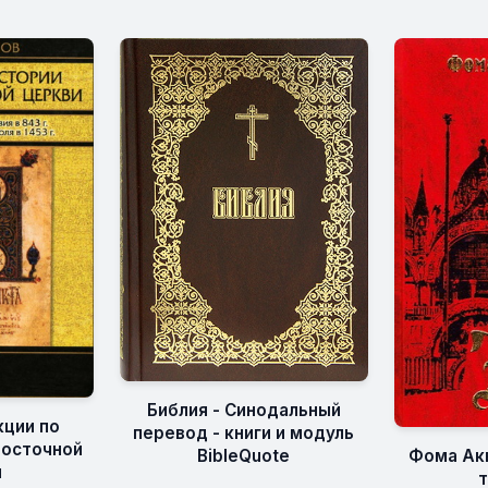
Библия - Синодальный
кции по
перевод - книги и модуль
восточной
BibleQuote
Фома Акв
и
т