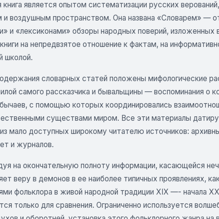
 книга является опытом систематизации русских верований,
 и воздушным пространством. Она названа «Словарем» — о
и» и «лексиконами» обзоры народных поверий, изложенных 
 книги на непредвзятое отношение к фактам, на информатив
й школой.
содержания словарных статей положены мифологические рас
илой самого рассказчика и бывальщины — воспоминания о ко
обычаев, с помощью которых координировались взаимоотно
ественными существами миром. Все эти материалы датируют
 из мало доступных широкому читателю источников: архивны
ет и журналов.
дуя на окончательную полноту информации, касающейся неч
ет веру в демонов в ее наиболее типичных проявлениях, ка
ями фольклора в живой народной традиции XIX —- начала X
ся только для сравнения. Ограниченно используется волшеб
ухов и оборотней, установка этого фольклорного жанра на 