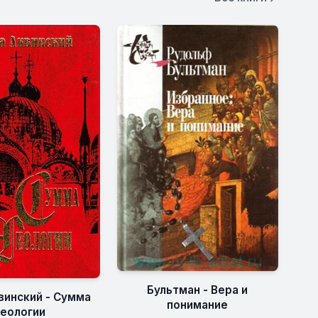
Бультман - Вера и
инский - Сумма
понимание
еологии