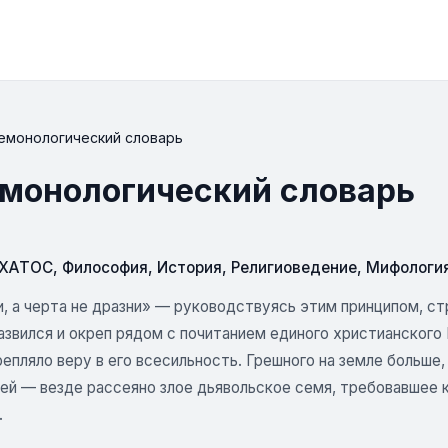
демонологический словарь
емонологический словарь
СХАТОС
,
Философия
,
История
,
Религиоведение
,
Мифология
, а черта не дразни» — руководствуясь этим принципом, ст
азвился и окреп рядом с почитанием единого христианского
епляло веру в его всесильность. Грешного на земле больше,
ей — везде рассеяно злое дьявольское семя, требовавшее 
.