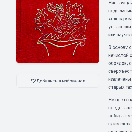
Настоящая
подземным
«словарям
установки
или научно
В основу 
нечистой с
обрядов, 
сверхъест
извлечены
Добавить в избранное
старых газ
Не претен
представля
собирател
привлекают
чудовищ, д