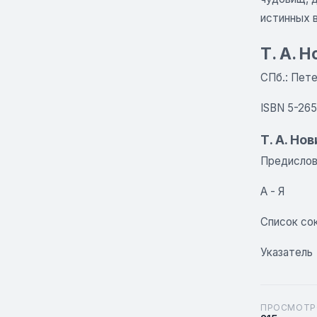
истинных в
Т. А. 
СПб.: Пете
ISBN 5-26
Т. А. Но
Предисло
А - Я
Список со
Указатель
ПРОСМОТР