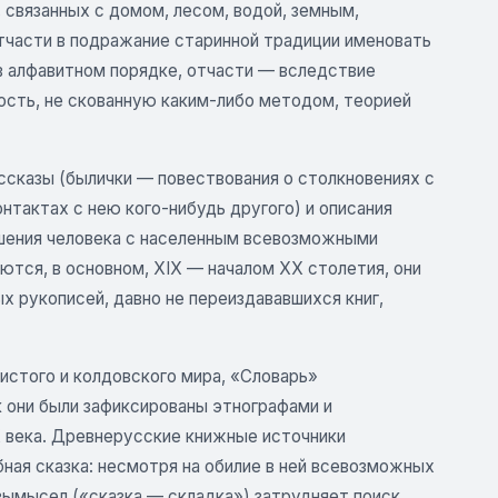
 связанных с домом, лесом, водой, земным,
тчасти в подражание старинной традиции именовать
в алфавитном порядке, отчасти — вследствие
ность, не скованную каким-либо методом, теорией
сказы (былички — повествования о столкновениях с
нтактах с нею кого-нибудь другого) и описания
шения человека с населенным всевозможными
ся, в основном, XIX — началом XX столетия, они
х рукописей, давно не переиздававшихся книг,
истого и колдовского мира, «Словарь»
к они были зафиксированы этнографами и
X века. Древнерусские книжные источники
ная сказка: несмотря на обилие в ней всевозможных
вымысел («сказка — складка») затрудняет поиск