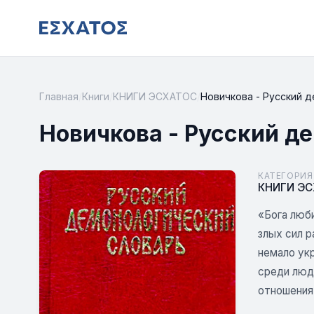
Главная
/
Книги
/
КНИГИ ЭСХАТОС
/
Новичкова - Русский 
Новичкова - Русский д
КАТЕГОРИЯ
КНИГИ Э
«Бога люби
злых сил р
немало укр
среди люд
отношения