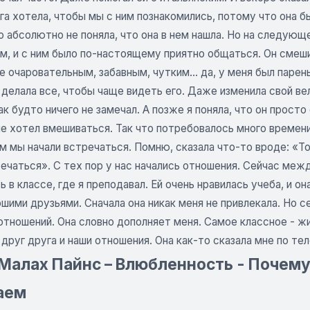
а хотела, чтобы мы с ним познакомились, потому что она бы
о абсолютно не поняла, что она в нем нашла. Но на следующе
, и с ним было по-настоящему приятно общаться. Он смешил
е очаровательным, забавным, чутким... да, у меня был парен
Я делала все, чтобы чаще видеть его. Даже изменила свой 
ак будто ничего не замечал. А позже я поняла, что он прост
не хотел вмешиваться. Так что потребовалось много времен
 мы начали встречаться. Помню, сказала что-то вроде: «Тот
ечаться». С тех пор у нас начались отношения. Сейчас меж
ь в классе, где я преподавал. Ей очень нравилась учеба, и 
шими друзьями. Сначала она никак меня не привлекала. Но с
отношений. Она словно дополняет меня. Самое классное - ж
руг друга и наши отношения. Она как-то сказала мне по тел
Малах Пайнс – Влюбленность - Почему
аем