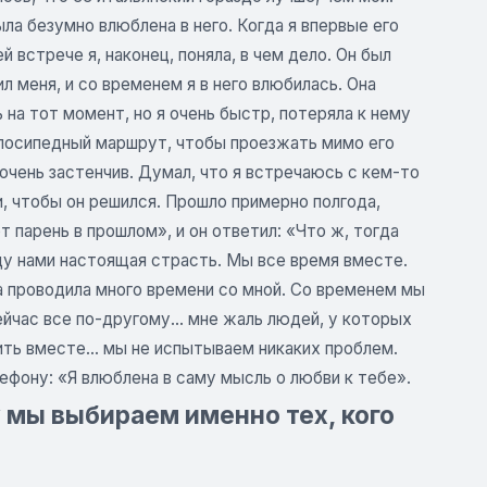
ла безумно влюблена в него. Когда я впервые его
й встрече я, наконец, поняла, в чем дело. Он был
 меня, и со временем я в него влюбилась. Она
ь на тот момент, но я очень быстр, потеряла к нему
велосипедный маршрут, чтобы проезжать мимо его
о очень застенчив. Думал, что я встречаюсь с кем-то
и, чтобы он решился. Прошло примерно полгода,
 парень в прошлом», и он ответил: «Что ж, тогда
ду нами настоящая страсть. Мы все время вместе.
она проводила много времени со мной. Со временем мы
ейчас все по-другому... мне жаль людей, у которых
ить вместе... мы не испытываем никаких проблем.
ефону: «Я влюблена в саму мысль о любви к тебе».
 мы выбираем именно тех, кого