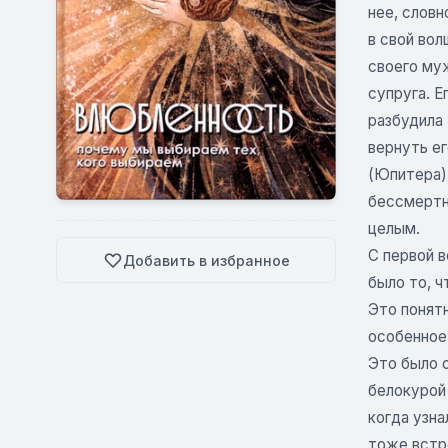
нее, словн
в свой вол
своего муж
супруга. Е
разбудила 
вернуть ег
(Юпитера),
бессмертно
целым.
С первой в
Добавить в избранное
было то, ч
Это понятн
особенное 
Это было о
белокурой 
когда узна
тоже встре