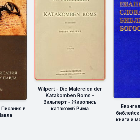
Wilpert - Die Malereien der
Katakomben Roms -
Вильперт - Живопись
Еванге
 Писания в
катакомб Рима
библейск
Павла
книги и м