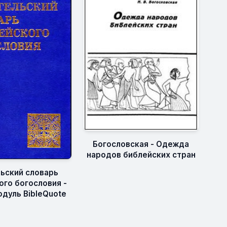
Богословская - Одежда
народов библейских стран
льский словарь
ого богословия -
одуль BibleQuote