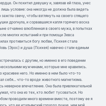
рдце. Он похитил девушку и, завязав ей глаза, унес
но лишь условие: она никогда не должна была видеть
зажгла свечу, чтобы взглянуть на своего спящего
ушки дрогнула, и сорвавшаяся капля горячего воска
тныне отчаянно влюбленная в своего мужа, в попытках
после многих испытаний и при помощи Зевса
 силах противиться богу любви, Психея стала
овь (Эрос) и душа (Психея) навечно стали единым
встречалась с другим, но именно в его поведении
 несколькими мужчинами, которые мне нравились.
о красивее него. Но именно в нем было что-то
авал себя... что-то вроде животного магнетизма.
ось неверное впечатление. Она была привлекательной
мал, что она из тех, кто любит тусоваться. Но
Бобом проводили много времени вместе, поэтому ее я
ось, что ее итальянский гораздо лучше, чем мой.