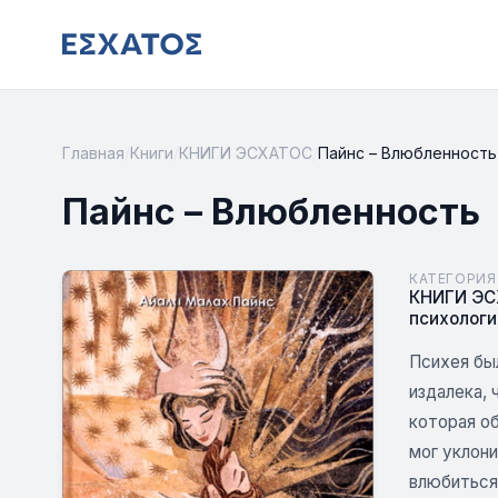
Главная
/
Книги
/
КНИГИ ЭСХАТОС
/
Пайнс – Влюбленность
Пайнс – Влюбленность
КАТЕГОРИЯ
КНИГИ Э
психологи
Психея бы
издалека, 
которая о
мог уклони
влюбиться