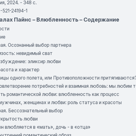
я, 2024. - 348 с.
-521-24194-1
алах Пайнс – Влюбленность – Содержание
ости
вие
вая. Осознанный выбор партнера
лизость: невидимый сват
озбуждение: эликсир любви
расота и характер
Птицы одного полета, или Противоположности притягиваются
^овлетворение потребностей и взаимная любовь: мы любим т
Путь романтической любви: влюбленность как процесс
 мужчинах, женщинах и любви: роль статуса и красоты
рая. Бессознательный выбор
Открытость любви
ын влюбляется в «мать», дочь - в «отца»
Внутренний романтический образ