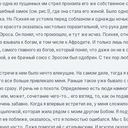
о одна из пущенных им стрел пронзила его же собственное се
шебный замок (см. рис.1), где она стала его женой. Было од
а. Но Психея не устояла перед соблазном и однажды ночью 
го красота оказалась настолько поразительной, что рука дев
Эроса. Он понял, что произошло, и тут же исчез. Психея, о
о взывала к богам, в том числе к Афродите. И только лишь 
 самого главного из богов, который понял, что даже он не в
й, а ее брачный союз с Эросом был одобрен. С тех пор люб
стречи в нем было нечто влекущее. На самом деле, тогда я 
то все больше привлекало меня. Раньше такое уже бывало с
о сразу. И речь не о похоти. Определенно есть люди намног
или, может, сочетание чего-то... его взгляд, то, как он под
чень забавно. Когда я впервые встретил ее, у меня сложил
цыпочкой, которая жила рядом с моим другом Бобом. Я поду
л ее поближе, оказалось, что я полностью ошибался. Мы с 
чал часто. Даже помогал ей с итальянским. И вскоре оказал