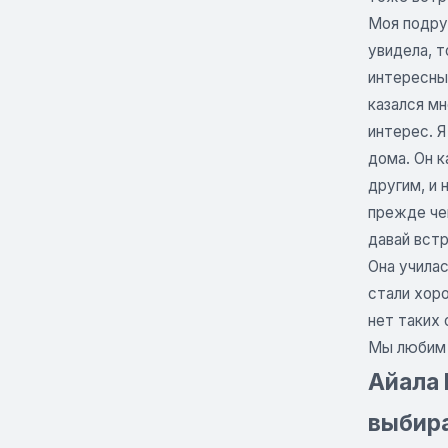
Моя подруг
увидела, т
интересным
казался мн
интерес. 
дома. Он к
другим, и 
прежде чем
давай встр
Она училас
стали хоро
нет таких 
Мы любим д
Айала 
выбир