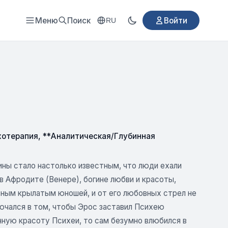
Меню
Поиск
Войти
RU
хотерапия
,
**Аналитическая/Глубинная
ны стало настолько известным, что люди ехали
в Афродите (Венере), богине любви и красоты,
сным крылатым юношей, и от его любовных стрел не
ключался в том, чтобы Эрос заставил Психею
нную красоту Психеи, то сам безумно влюбился в