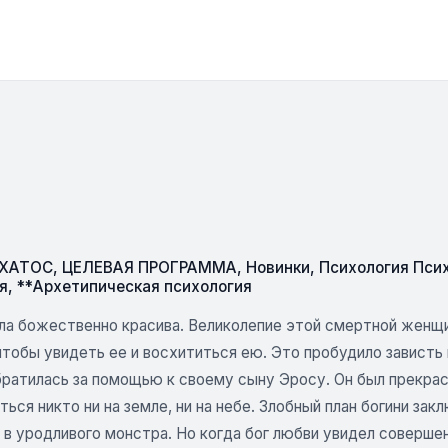
СХАТОС
,
ЦЕЛЕВАЯ ПРОГРАММА
,
Новинки
,
Психология Пси
я
,
**Архетипическая психология
ла божественно красива. Великолепие этой смертной женщи
чтобы увидеть ее и восхититься ею. Это пробудило зависть 
братилась за помощью к своему сыну Эросу. Он был прекра
ться никто ни на земле, ни на небе. Злобный план богини за
 в уродливого монстра. Но когда бог любви увидел соверше