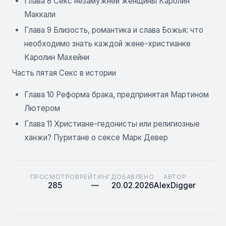
Глава 8 Секс незамужней женщины Каролин
Маккали
Глава 9 Близость, романтика и слава Божья: что
необходимо знать каждой жене-христианке
Каролин Махейни
Часть пятая Секс в истории
Глава 10 Реформа брака, предпринятая Мартином
Лютером
Глава 11 Христиане-гедонисты или религиозные
ханжи? Пуритане о сексе Марк Девер
ПРОСМОТРОВ
РЕЙТИНГ
ДОБАВЛЕНО
АВТОР
285
—
20.02.2026
AlexDigger