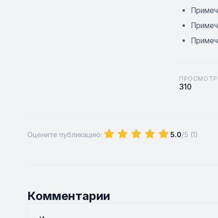
Примеч
Примеч
Примеч
ПРОСМОТР
310
Оцените публикацию:
5.0
/5 (
1
)
Комментарии