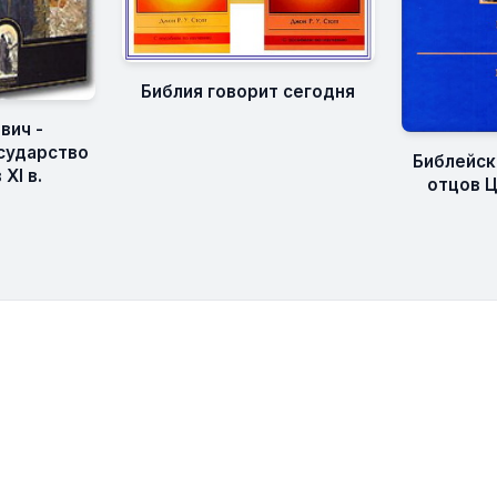
Библия говорит сегодня
вич -
сударство
Библейск
XI в.
отцов Ц