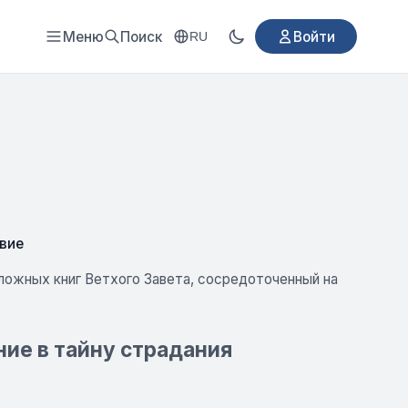
Меню
Поиск
Войти
RU
вие
сложных книг Ветхого Завета, сосредоточенный на
ние в тайну страдания