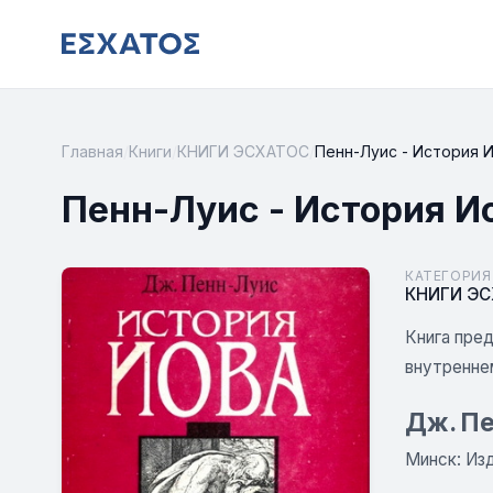
Главная
/
Книги
/
КНИГИ ЭСХАТОС
/
Пенн-Луис - История 
Пенн-Луис - История И
КАТЕГОРИЯ
КНИГИ Э
Книга пре
внутренне
Дж. Пе
Минск: Изд