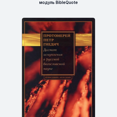
модуль BibleQuote