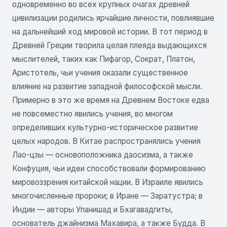
одновременно во всех крупных очагах древней
цивилизации родились ярчайшие личности, повлиявшие
на дальнейший ход мировой истории. В тот период в
Древней Греции творила целая плеяда выдающихся
мыслителей, таких как Пифагор, Сократ, Платон,
Аристотель, чьи учения оказали существенное
влияние на развитие западной философской мысли.
Примерно в это же время на Древнем Востоке едва
не повсеместно явились учения, во многом
определивших культурно-историческое развитие
целых народов. В Китае распространялись учения
Лао-цзы — основоположника даосизма, а также
Конфуция, чьи идеи способствовали формированию
мировоззрения китайской нации. В Израиле явились
многочисленные пророки; в Иране — Заратустра; в
Индии — авторы Упанишад и Бхагавадгиты,
основатель джайнизма Махавира, а также Будда. В