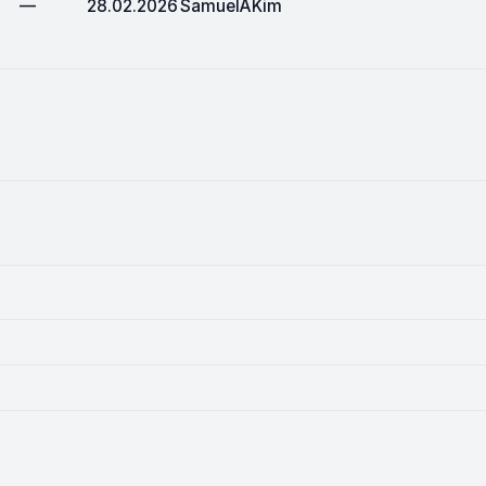
—
28.02.2026
SamuelAKim