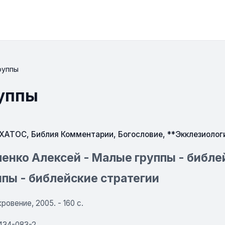
руппы
руппы
СХАТОС
,
Библия Комментарии
,
Богословие
,
**Экклезиолог
енко Алексей - Малые группы - библе
пы - библейские стратегии
ровение, 2005. - 160 с.
434-083-2