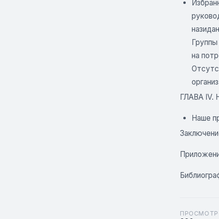
Избран
руково
назида
Группы
на потр
Отсутс
органи
ГЛАВА IV. 
Наше п
Заключени
Приложени
Библиогра
ПРОСМОТР