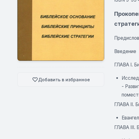
Прокопе
стратег
Предисло
Введение
ГЛАВА I. Б
Исслед
Добавить в избранное
- Разви
помест
ГЛАВА II. 
Евангел
ГЛАВА III.