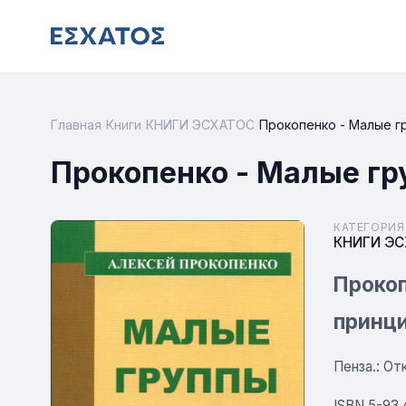
Главная
/
Книги
/
КНИГИ ЭСХАТОС
/
Прокопенко - Малые г
Прокопенко - Малые г
КАТЕГОРИЯ
КНИГИ Э
Прокоп
принци
Пенза.: Отк
ISBN 5-93 