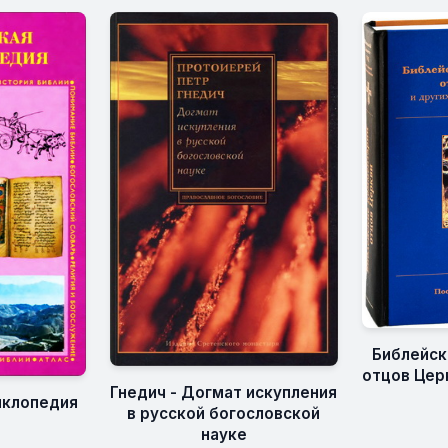
Библейск
отцов Цер
Гнедич - Догмат искупления
иклопедия
в русской богословской
науке