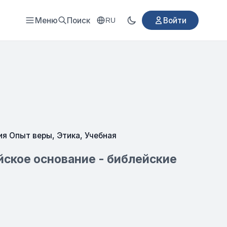
Меню
Поиск
Войти
RU
ия Опыт веры
,
Этика
,
Учебная
йское основание - библейские