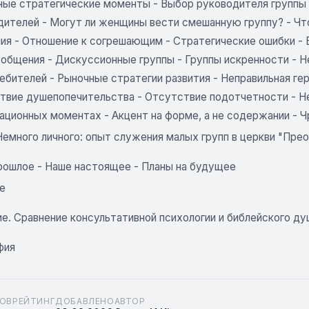
ные стратегические моменты - Выбор руководителя группы 
дителей - Могут ли женщины вести смешанную группу? - Что
ния - Отношение к согрешающим - Стратегические ошибки - 
 общения - Дискуссионные группы - Группы искренности - Н
ебителей - Рыночные стратегии развития - Неправильная ге
твие душепопечительства - Отсутствие подотчетности - Не
зационных моментах - Акцент на форме, а не содержании - Ч
Немного личного: опыт служения малых групп в церкви "Пре
рошлое - Наше настоящее - Планы на будущее
е
е. Сравнение консультативной психологии и библейского д
фия
ОВ
РЕЙТИНГ
ДОБАВЛЕНО
АВТОР