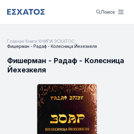
Поиск
Главная
/
Книги
/
КНИГИ ЭСХАТОС
/
Фишерман - Радаф - Колесница Йехезкеля
Фишерман - Радаф - Колесница
Йехезкеля