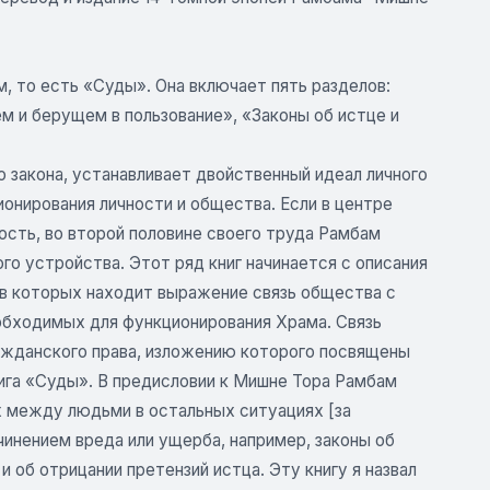
 то есть «Суды». Она включает пять разделов:
ем и берущем в пользование», «Законы об истце и
 закона, устанавливает двойственный идеал личного
онирования личности и общества. Если в центре
ость, во второй половине своего труда Рамбам
о устройства. Этот ряд книг начинается с описания
 в которых находит выражение связь общества с
еобходимых для функционирования Храма. Связь
ажданского права, изложению которого посвящены
ига «Суды». В предисловии к Мишне Тора Рамбам
х между людьми в остальных ситуациях [за
чинением вреда или ущерба, например, законы об
и об отрицании претензий истца. Эту книгу я назвал