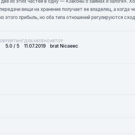
две из этих частей в одну — «Законы о займах и залоге». Хо
передачи вещи на хранение получает ее владелец, а когда ч
из этого прибыль, но оба типа отношений регулируются схо
ОВ
РЕЙТИНГ
ДОБАВЛЕНО
АВТОР
5.0 / 5
11.07.2019
brat Nicaeec