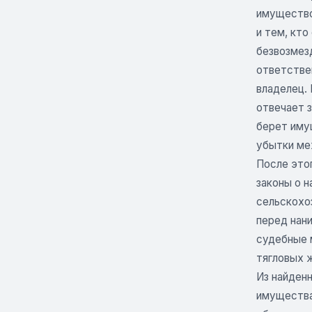
имущество
и тем, кт
безвозмезд
ответствен
владелец. 
отвечает з
берет иму
убытки ме
После этог
законы о н
сельскохо
перед нани
судебные м
тягловых 
Из найденн
имущества 