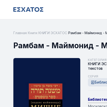
Главная
/
Книги
/
КНИГИ ЭСХАТОС
/
Рамбам - Маймонид - М
Рамбам - Маймонид - М
КАТЕГОРИЯ
КНИГИ Э
текстов
СЕРИЯ
Библио
Библиотек
Московско