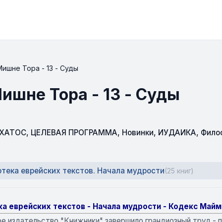
ишне Тора - 13 - Суды
ишне Тора - 13 - Суды
СХАТОС
,
ЦЕЛЕВАЯ ПРОГРАММА
,
Новинки
,
ИУДАИКА
,
Фило
тека еврейских текстов. Начала мудрости
(25 книг)
а еврейских текстов - Начала мудрости - Кодекс Май
е издательство "Книжники" завершило грандиозный труд - 