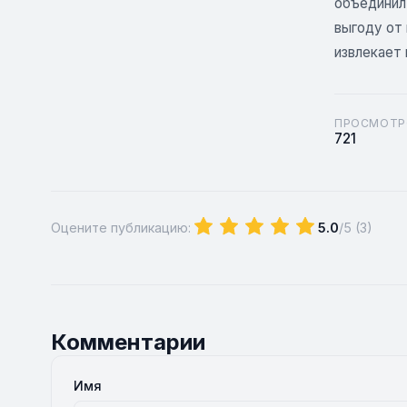
объединил 
выгоду от 
извлекает 
ПРОСМОТР
721
Оцените публикацию:
5.0
/5 (
3
)
Комментарии
Имя