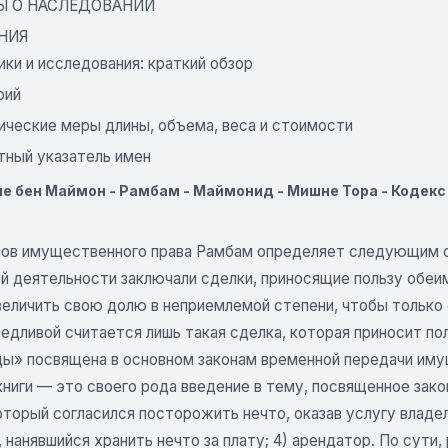
Ы О НАСЛЕДОВАНИИ
НИЯ
ки и исследования: краткий обзор
рий
ические меры длины, объема, веса и стоимости
тный указатель имен
е бен Маймон - Рамбам - Маймонид - Мишне Тора - Кодекс 
нов имущественного права Рамбам определяет следующим 
 деятельности заключали сделки, приносящие пользу обеим 
величить свою долю в неприемлемой степени, чтобы только 
едливой считается лишь такая сделка, которая приносит по
ды» посвящена в основном законам временной передачи иму
книги — это своего рода введение в тему, посвященное зак
торый согласился посторожить нечто, оказав услугу владель
, нанявшийся хранить нечто за плату; 4) арендатор. По сути