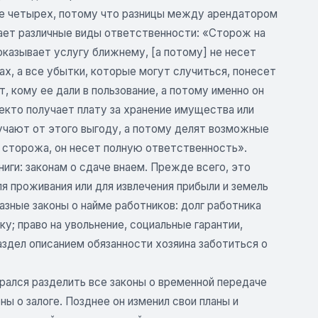
не четырех, потому что разницы между арендатором
вает различные виды ответственности: «Сторож на
оказывает услугу ближнему, [а потому] не несет
х, а все убытки, которые могут случиться, понесет
, кому ее дали в пользование, а потому именно он
екто получает плату за хранение имущества или
учают от этого выгоду, а потому делят возможные
я сторожа, он несет полную ответственность».
иги: законам о сдаче внаем. Прежде всего, это
я проживания или для извлечения прибыли и земель
зные законы о найме работников: долг работника
у; право на увольнение, социальные гарантии,
аздел описанием обязанности хозяина заботиться о
рался разделить все законы о временной передаче
ны о залоге. Позднее он изменил свои планы и