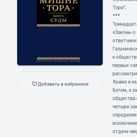
Тора".
***
Тринадцат
«Законы о 
ответчике»
Галахичес
и обществе
первых се
рассматрив
Храма и и
Добавить в избранное
Богом, а 
общества 
четыре за
определяе
исключение
отдаче иму