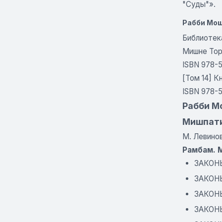
"Суды"».
Рабби Мош
Библиотек
Мишне Тор
ISBN 978-
[Том 14] К
ISBN 978-
Рабби Мо
Мишпати
М. Левино
Рамбам. 
ЗАКОН
ЗАКОН
ЗАКОН
ЗАКОН