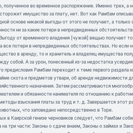
, полученное во временное распоряжение. Именно трех, а 
о сторожит имущество за плату, нет. Вот как Рамбам описы
ной основе никакой выгоды от этого не получает, а только 
ности ни за какие потери в непредвиденных обстоятельства
Выгоду от временного владения [чужой] вещью получает тот
а все потери в непредвиденных обстоятельствах. Но если н
щество в аренду, то и хранитель и владелец имущества пол
жду собой. А за урон, понесенный из-за недостатка усерди
о предисловия Рамбам переходит к теме первого раздела кн
айме скота и предметов утвари, об аренде недвижимости дл
зяйственного назначения. Затем рассматриваются многообра
мателем и обязанности нанимателя по отношению к работник
етоды взыскания платы за труд и т. д. Завершается этот р
животных, что заповедано непосредственно в Торе.
ых в Каирской генизе черновиков следует, что Рамбам соби
на три части: Законы о сдаче внаем, Законы о займах и Зако