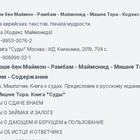
е бен Маймон - Рамбам - Маймонид - Мишне Тора - Кодекс
а еврейских текстов. Начала мудрости.
а (Кодекс Маймонида)
5-9953-0076-2
нига "Суды" Москва : ИД Книжники, 2019. 704 с.
5-906999-22-1
ше бен Маймон - Рамбам - Маймонид - Мишне То
м - Содержание
в. Мишпатим. Книга о судах. Предисловие к русскому издан
Мишне Тора. Книга "Суды"
Ы О СДАЧЕ ВНАЕМ
Ы О ЗАЙМАХ И ЗАЛОГЕ
Ы О ДАЮЩЕМ И БЕРУЩЕМ в ПОЛЬЗОВАНИЕ
Ы ОБ ИСТЦЕ И ОТВЕТЧИКЕ