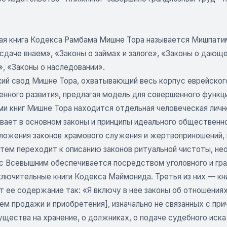
ая книга Кодекса Рамбама Мишне Тора называется Мишпатим,
сдаче внаем», «Законы о займах и залоге», «Законы о дающ
, «Законы о наследовании».
кий свод Мишне Тора, охватывающий весь корпус еврейского
нного развития, предлагая модель для совершенного функци
ми книг Мишне Тора находится отдельная человеческая личн
ает в основном законы и принципы идеального общественног
зложения законов храмового служения и жертвоприношений,
затем переходит к описанию законов ритуальной чистоты, н
с Всевышним обеспечивается посредством уголовного и гр
ключительные книги Кодекса Маймонида. Третья из них — кн
т ее содержание так: «Я включу в нее законы об отношения
м продажи и приобретения], изначально не связанных с при
щества на хранение, о должниках, о подаче судебного иска 