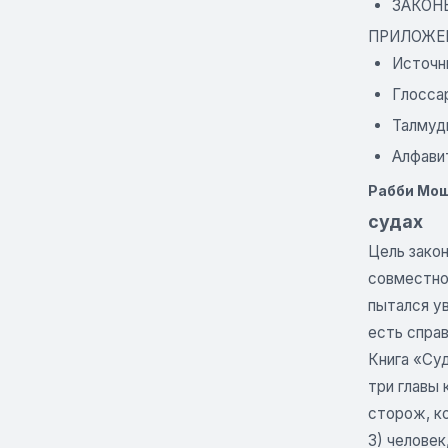
ЗАКОН
ПРИЛОЖЕ
Источни
Глосса
Талмуд
Алфави
Рабби Мош
судах
Цель зако
совместной
пытался у
есть справ
Книга «Су
три главы 
сторож, ко
3) человек