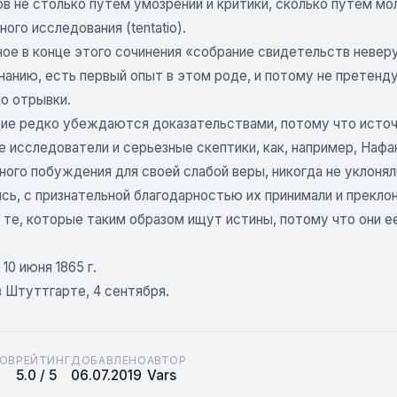
в не столько путем умозрений и критики, сколько путем моли
ного исследования (tentatio).
ое в конце этого сочинения «собрание свидетельств невер
анию, есть первый опыт в этом роде, и потому не претенду
о отрывки.
е редко убеждаются доказательствами, потому что источни
 исследователи и серьезные скептики, как, например, Нафа
ого побуждения для своей слабой веры, никогда не уклоняли
сь, с признательной благодарностью их принимали и прекло
те, которые таким образом ищут истины, потому что они ее
10 июня 1865 г.
 Штуттгарте, 4 сентября.
ОВ
РЕЙТИНГ
ДОБАВЛЕНО
АВТОР
5.0 / 5
06.07.2019
Vars