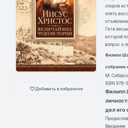
споров ист
опять вос
отъявленны
Гете весьм
которой п
вопрос о л
Филипп Ша
собрание 
М: Сибирск
ISBN 978-
Добавить в избранное
Филипп 
личност
дел его
Предисло
Введение