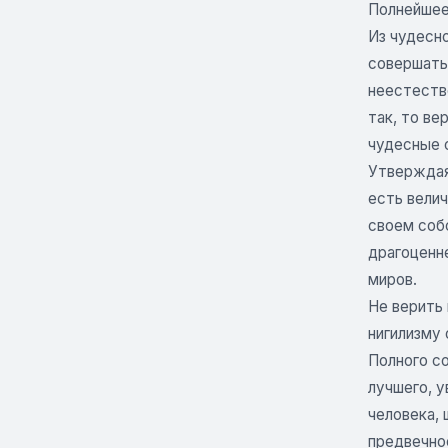
Полнейшее
Из чудесн
совершать
неестестве
так, то ве
чудесные с
Утверждая
есть велич
своем соб
драгоценне
миров.
Не верить 
нигилизму 
Полного с
лучшего, 
человека,
предвечное