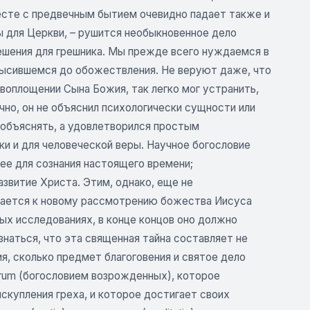
месте с предвечным бытием очевидно падает также и
еры для Церкви, – рушится необыкновенное дело
ешения для грешника. Мы прежде всего нуждаемся в
звысившемся до обожествления. Не веруют даже, что
воплощении Сына Божия, так легко мог устранить,
чно, он не объяснил психологически сущности или
о объяснять, а удовлетворился простым
ки и для человеческой веры. Научное богословие
ее для сознания настоящего времени;
витие Христа. Этим, однако, еще не
ждается к новому рассмотрению божества Иисуса
ых исследованиях, в конце концов оно должно
знаться, что эта священная тайна составляет не
я, сколько предмет благоговения и святое дело
torum (богословием возрожденных), которое
скупления греха, и которое достигает своих