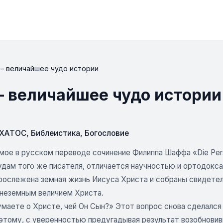
 – величайшее чудо истории
– величайшее чудо истории
СХАТОС
,
Библеистика
,
Богословие
ое в русском переводе сочинение Филиппа Шаффа «Die Person
удам того же писателя, отличается научностью и ортодокса
прослежена земная жизнь Иисуса Христа и собраны свидете
неземным величием Христа.
умаете о Христе, чей Он Сын?» Этот вопрос снова сделалс
этому, с уверенностью предугадывая результат возобновивш