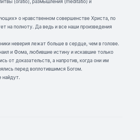
твы (oratio), размышления (meditatio) и
ующих» о нравственном совершенстве Христа, по
ет на полноту. Да ведь и все наши произведения
ки неверия лежат больше в сердце, чем в голове.
наил и Фома, любившие истину и искавшие только
сь от доказательств, а напротив, когда они им
нялись перед воплотившимся Богом.
 найдут.