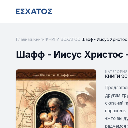
Главная
/
Книги
/
КНИГИ ЭСХАТОС
/
Шафф - Иисус Христос
Шафф - Иисус Христос 
КАТЕГОРИЯ
КНИГИ Э
Предлагаем
другим тр
сказаний 
поражены 
«Что вы д
радуемся 