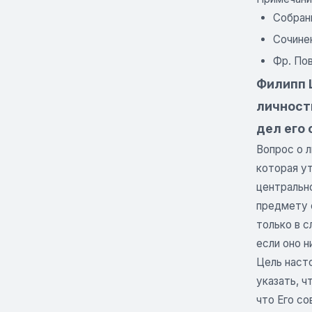
Собран
Сочине
Фр. По
Филипп 
личност
дел его
Вопрос о л
которая ут
центрально
предмету 
только в 
если оно н
Цель насто
указать, ч
что Его с