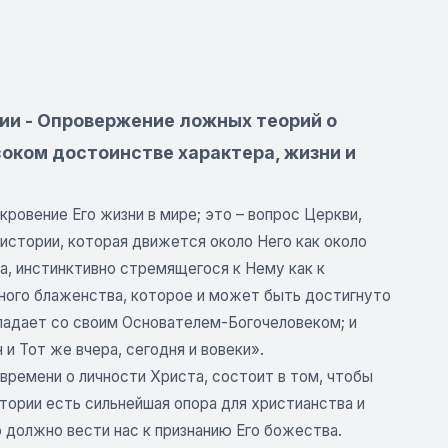
ии - Опровержение ложных теорий о
соком достоинстве характера, жизни и
ровение Его жизни в мире; это – вопрос Церкви,
истории, которая движется около Него как около
а, инстинктивно стремящегося к Нему как к
чного блаженства, которое и может быть достигнуто
 падает со своим Основателем-Богочеловеком; и
и Тот же вчера, сегодня и вовеки».
времени о личности Христа, состоит в том, чтобы
стории есть сильнейшая опора для христианства и
 должно вести нас к признанию Его божества.