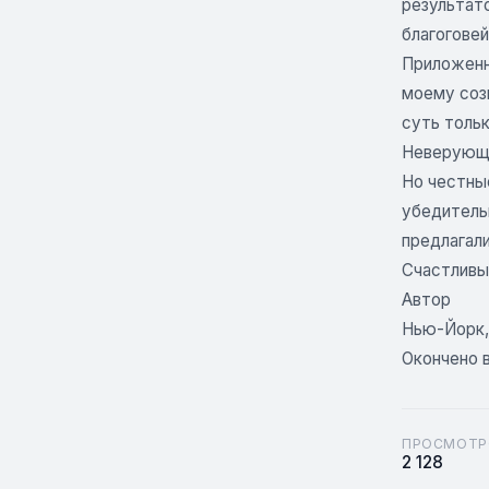
результато
благоговей
Приложенн
моему созн
суть тольк
Неверующи
Но честные
убедительн
предлагали
Счастливы 
Автор
Нью-Йорк, 
Окончено в
ПРОСМОТР
2 128