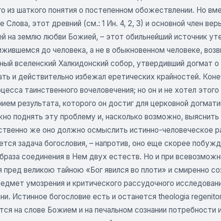
го из шаткого понятия о постепенном обожествлении. Но в
 Слова, этот древний (см.: 1 Ин. 4, 2, 3) и основной член в
й на землю любви Божией, – этот обильнейший источник ут
чижившемся до человека, а не в обыкновенном человеке, во
ный вселенский Халкидонский собор, утвердивший догмат о 
ать и действительно избежал еретических крайностей. Коне
цесса таинственного вочеловечения; но он и не хотел этог
ием результата, которого он достиг для церковной догмати
но поднять эту проблему и, насколько возможно, выяснить 
твенно же оно должно осмыслить истинно-человеческое раз
ется задача богословия, – напротив, оно еще скорее побу
браза соединения в Нем двух естеств. Но и при всевозможн
 пред великою тайною «Бог явился во плоти» и смиренно со
редмет умозрения и критического рассудочного исследовани
ни. Истинное богословие есть и останется theologia regeni
ся на слове Божием и на печальном сознании потребности и