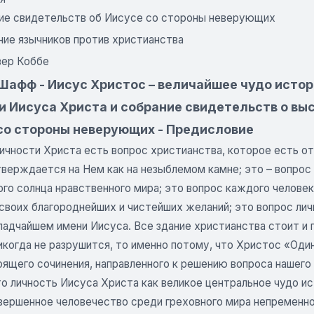
ие свидетельств об Иисусе со стороны неверующих
ние язычников против христианства
вер Коббе
Шафф - Иисус Христос – величайшее чудо истор
и Иисуса Христа и собрание свидетельств о вы
 со стороны неверующих - Предисловие
ичности Христа есть вопрос христианства, которое есть отк
верждается на Нем как на незыблемом камне; это – вопрос 
го солнца нравственного мира; это вопрос каждого человек
своих благороднейших и чистейших желаний; это вопрос ли
сладчайшем имени Иисуса. Все здание христианства стоит и
икогда не разрушится, то именно потому, что Христос «Один 
ящего сочинения, направленного к решению вопроса нашего 
то личность Иисуса Христа как великое центральное чудо и
овершенное человечество среди греховного мира непременно