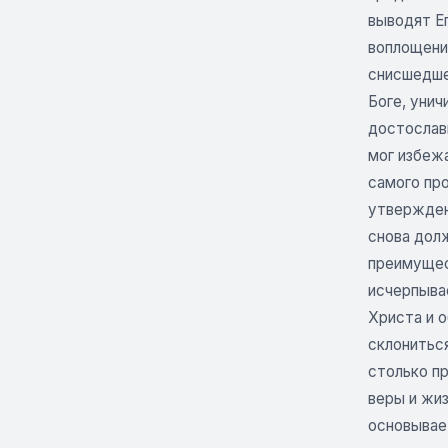
выводят Е
воплощение
снисшедше
Боге, уни
достослав
мог избеж
самого про
утвержден
снова долж
преимущес
исчерпыва
Христа и о
склониться
столько п
веры и жиз
основывает