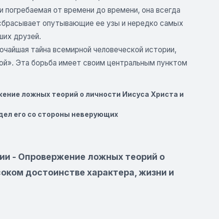
и погребаемая от времени до времени, она всегда
 сбрасывает опутывающие ее узы и нередко самых
ших друзей.
бочайшая тайна всемирной человеческой истории,
рой». Эта борьба имеет своим центральным пунктом
жение ложных теорий о личности Иисуса Христа и
дел его со стороны неверующих
ии - Опровержение ложных теорий о
соком достоинстве характера, жизни и