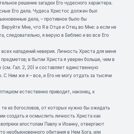
ельное решение загадки Его чудесного характера.
сные Его дела. Чудеса Христос должен был
быкновенные дела, – противное было бы
Веруйте Мне, что Я в Отце и Отец во Мне: а если не
ста, следовательно, я верую в Библию и во все Его
всех нападений неверия. Личность Христа для меня
предметов; в бытии Христа я уверен больше, чем в
(см. Гал. 2, 20) и составляет единственную
 С Ним же я – все, и Его не могу отдать за тысячи
ептицизм естественно приводит, наконец, к
 те из богословов, от которых нужно бы ожидать
нии создать и осмыслить личность Христа как
вопреки апостолам Павлу и Иоанну, отвергают
то необыкновенного обитания в Нем Бога, или