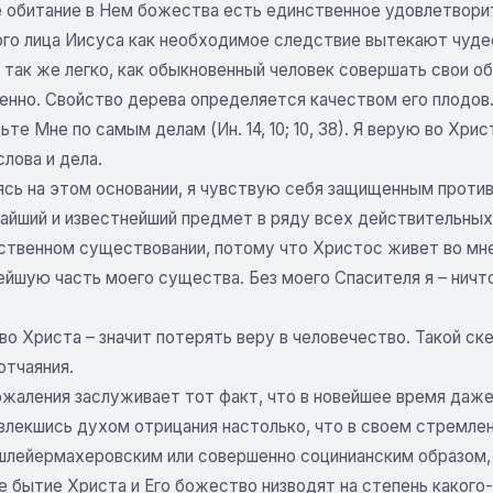
 обитание в Нем божества есть единственное удовлетворит
ого лица Иисуса как необходимое следствие вытекают чуде
 так же легко, как обыкновенный человек совершать свои о
нно. Свойство дерева определяется качеством его плодов. 
рьте Мне по самым делам (Ин. 14, 10; 10, 38). Я верую во Хри
лова и дела.
сь на этом основании, я чувствую себя защищенным против 
айший и известнейший предмет в ряду всех действительных 
ственном существовании, потому что Христос живет во мне 
йшую часть моего существа. Без моего Спасителя я – ничто.
во Христа – значит потерять веру в человечество. Такой ск
отчаяния.
ожаления заслуживает тот факт, что в новейшее время даже
увлекшись духом отрицания настолько, что в своем стремле
 шлейермахеровским или совершенно социнианским образом, 
 бытие Христа и Его божество низводят на степень какого-