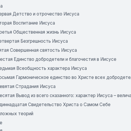
ра
первая Детство и отрочество Иисуса
вторая Воспитание Иисуса
третья Общественная жизнь Иисуса
четвертая Безгрешность Иисуса
пятая Совершенная святость Иисуса
шестая Единство добродетели и благочестия в Иисусе
седьмая Всеобщность характера Иисуса
восьмая Гармоническое единство во Христе всех добродете
девятая Страдания Иисуса
есятая Вывод из всего сказанного: характер Иисуса – вели
одиннадцатая Свидетельство Христа о Самом Себе
 ложных теорий
е
я