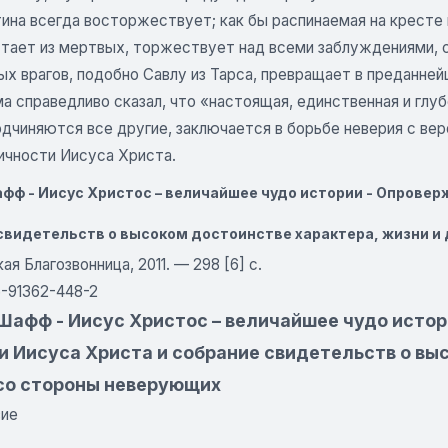
ина всегда восторжествует; как бы распинаемая на кресте 
стает из мертвых, торжествует над всеми заблуждениями,
х врагов, подобно Савлу из Тарса, превращает в преданней
а справедливо сказал, что «настоящая, единственная и глу
одчиняются все другие, заключается в борьбе неверия с ве
ичности Иисуса Христа.
фф - Иисус Христос – величайшее чудо истории - Опровер
свидетельств о высоком достоинстве характера, жизни и 
ая Благозвонница, 2011. — 298 [6] с.
5-91362-448-2
Шафф - Иисус Христос – величайшее чудо истор
и Иисуса Христа и собрание свидетельств о вы
 со стороны неверующих
вие