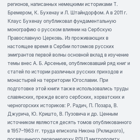
регионов, написанных немецкими историками Т.
Бремером, К. Бухенау и Л. Штайндорфом. А в 2011 г.
Клаус Бухенау опубликовал фундаментальную
монографию о русском влиянии на Сербскую
Православную Церковь. Из проживающих в
настоящее время в Сербии потомков русских
эмигрантов первой волны основной вклад в изучение
темы внес А. Б. Арсеньев, опубликовавший ряд книг и
статей по истории различных русских приходов и
монастырей на территории Югославии. При
подготовке этой книги также использовались труды
славянских, прежде всего сербских, хорватских и
черногорских историков: Р. Радич, П. Позара, В.
Джурича, Ю. Кришто, В. Пузовича и др. Ценным
источником являются десять томов опубликованного
в 1957–1963 гг. труда епископа Никона (Рклицкого),
посвященного первоиерарху РПЦЗ митрополиту