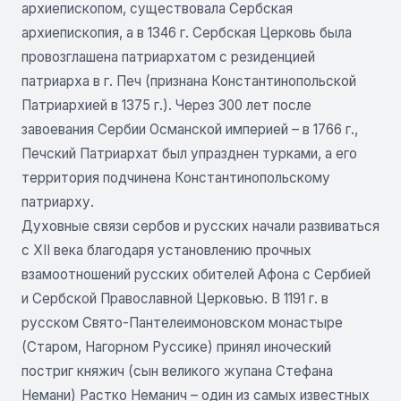
архиепископом, существовала Сербская
архиепископия, а в 1346 г. Сербская Церковь была
провозглашена патриархатом с резиденцией
патриарха в г. Печ (признана Константинопольской
Патриархией в 1375 г.). Через 300 лет после
завоевания Сербии Османской империей – в 1766 г.,
Печский Патриархат был упразднен турками, а его
территория подчинена Константинопольскому
патриарху.
Духовные связи сербов и русских начали развиваться
с XII века благодаря установлению прочных
взамоотношений русских обителей Афона с Сербией
и Сербской Православной Церковью. В 1191 г. в
русском Свято-Пантелеимоновском монастыре
(Старом, Нагорном Руссике) принял иноческий
постриг княжич (сын великого жупана Стефана
Немани) Растко Неманич – один из самых известных