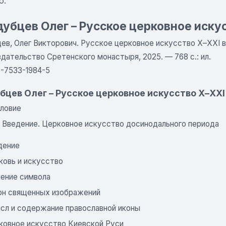
ю.
убцев Олег – Русское церковное искус
в, Олег Викторович. Русское церковное искусство Х–ХХI век
дательство Сретенского монастыря, 2025. — 768 с.: ил.
5-7533-1984-5
бцев Олег – Русское церковное искусство Х–ХХI
ловие
I. Введение. Церковное искусство досинодального периода
дение
ковь и искусство
чение символа
он священных изображений
сл и содержание православной иконы
ковное искусство Киевской Руси