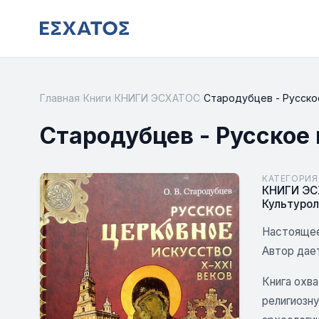
Главная
/
Книги
/
КНИГИ ЭСХАТОС
/
Стародубцев - Русское
Стародубцев - Русское 
КАТЕГОРИЯ
КНИГИ Э
Культурол
Настоящее
Автор дае
Книга охв
религиозн