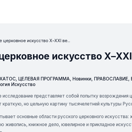
 церковное искусство Х–ХХI ве...
церковное искусство Х–ХХI
СХАТОС
,
ЦЕЛЕВАЯ ПРОГРАММА
,
Новинки
,
ПРАВОСЛАВИЕ
,
огия Искусство
 исследование представляет собой попытку возрождения ц
т краткую, но цельную картину тысячелетней культуры Русс
атывает основные области русского церковного искусства:
ую живопись, книжное дело, ювелирное и прикладное искусс