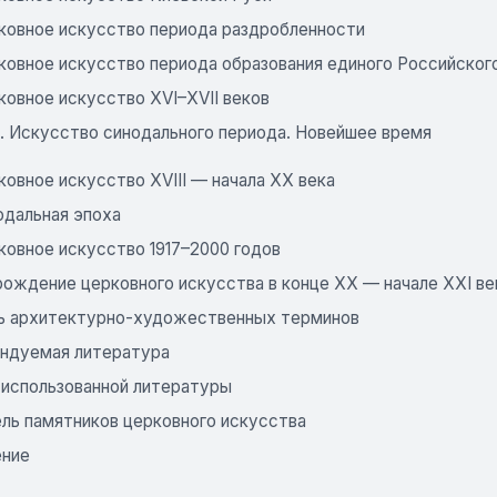
ковное искусство периода раздробленности
ковное искусство периода образования единого Российског
ковное искусство XVI–XVII веков
I. Искусство синодального периода. Новейшее время
овное искусство XVIII — начала XX века
одальная эпоха
ковное искусство 1917–2000 годов
рождение церковного искусства в конце XX — начале XXI ве
ь архитектурно-художественных терминов
ндуемая литература
 использованной литературы
ель памятников церковного искусства
ение