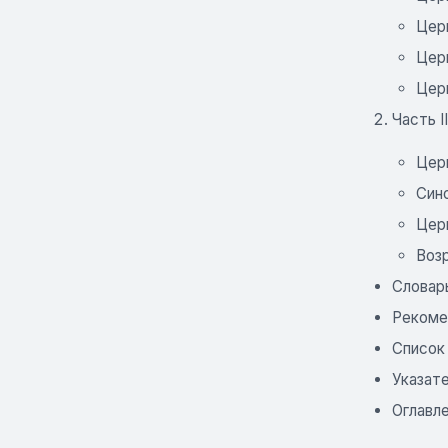
Цер
Цер
Цер
Часть I
Церк
Син
Цер
Воз
Словар
Рекоме
Список
Указат
Оглавл