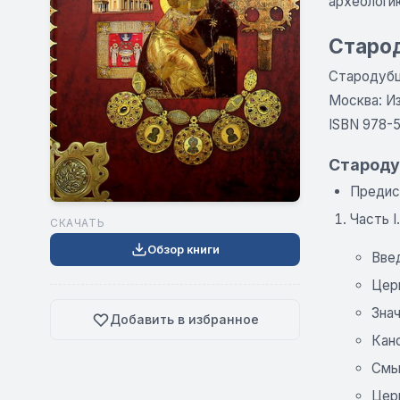
археологи
Старод
Стародубце
Москва: Из
ISBN 978-
Староду
Предис
Часть 
СКАЧАТЬ
Обзор книги
Вве
Цер
Зна
Добавить в избранное
Кан
Смы
Цер