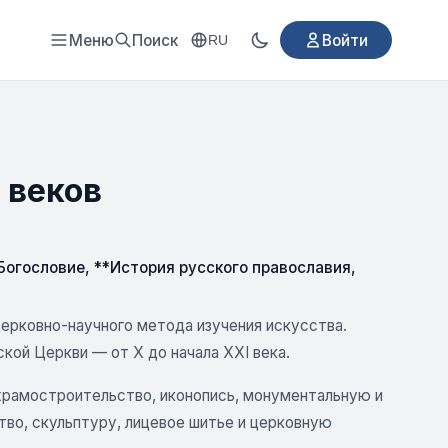
Меню
Поиск
Войти
RU
 веков
Богословие
,
**История русского православия
,
ерковно-научного метода изучения искусства.
кой Церкви — от X до начала XXI века.
 храмостроительство, иконопись, монументальную и
тво, скульптуру, лицевое шитье и церковную