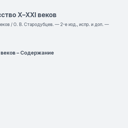
ство Х–ХХI веков
ов / О. В. Стародубцев. — 2-е изд., испр. и доп. —
 веков – Содержание