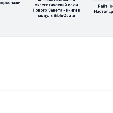
 персонажи
экзегетический ключ
Райт Н
Нового Завета - книги и
Настояще
модуль BibleQuote