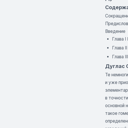
Содерж
Сокращен
Предисло
Введение
Глава I
Глава I
Глава I
Дуглас С
Те немног
и уже при
элементарн
в точности
основной н
такое гоме
определен