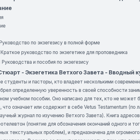
ание
ия
вие
 Руководство по экзегезису в полной форме
I Краткое руководство по экзегетике для проповедника
II Руководства и пособия по экзегезису
тюарт - Экзегетика Ветхого Завета - Вводный к
ие студенты и пасторы, кто владеет несколькими современн
обрел определенную уверенность в своей способности заним
ом учебном пособии. Оно написано для тех, кто не может б
, что означает или содержит в себе Vetus Testamentum (по 
аучный журнал по изучению Ветхого Завета). Книга адресов
отелевтон (понятие для обозначения окончаний одного и то
ных текстуальных проблем), и предназначена для огромног