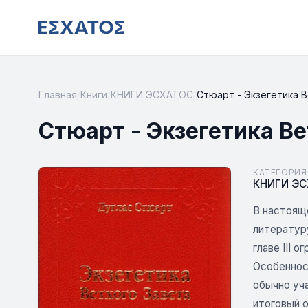
Главная
/
Книги
/
КНИГИ ЭСХАТОС
/
Стюарт - Экзегетика 
Стюарт - Экзегетика Ве
КАТЕГОРИЯ
КНИГИ Э
В настоящ
литературу
главе III 
Особенност
обычно уча
итоговый о