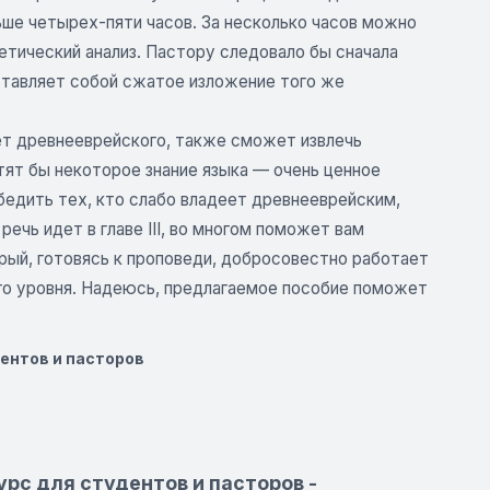
ьше четырех-пяти часов. За несколько часов можно
етический анализ. Пастору следовало бы сначала
дставляет собой сжатое изложение того же
ает древнееврейского, также сможет извлечь
отят бы некоторое знание языка — очень ценное
 убедить тех, кто слабо владеет древнееврейским,
ечь идет в главе III, во многом поможет вам
рый, готовясь к проповеди, добросовестно работает
го уровня. Надеюсь, предлагаемое пособие поможет
дентов и пасторов
урс для студентов и пасторов -