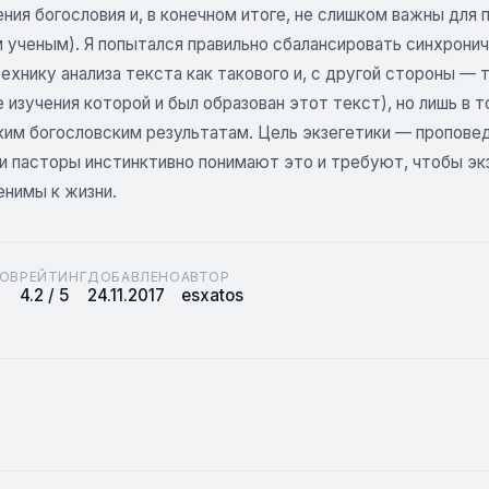
ения богословия и, в конечном итоге, не слишком важны для
 ученым). Я попытался правильно сбалансировать синхронич
ехнику анализа текста как такового и, с другой стороны — 
 изучения которой и был образован этот текст), но лишь в то
ким богословским результатам. Цель экзегетики — проповед
 и пасторы инстинктивно понимают это и требуют, чтобы эк
енимы к жизни.
ОВ
РЕЙТИНГ
ДОБАВЛЕНО
АВТОР
4.2 / 5
24.11.2017
esxatos