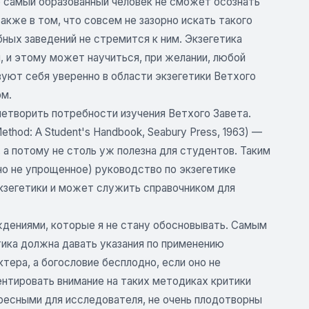
же самый образованный человек не сможет осознать
также в том, что совсем не зазорно искать такого
ных заведений не стремится к ним. Экзегетика
, и этому может научиться, при желании, любой
вуют себя уверенно в области экзегетики Ветхого
ом.
влетворить потребности изучения Ветхого Завета.
ethod: A Student's Handbook, Seabury Press, 1963) —
 а потому не столь уж полезна для студентов. Таким
но не упрощенное) руководство по экзегетике
экзегетики и может служить справочником для
дениями, которые я не стану обосновывать. Самым
етика должна давать указания по применению
тера, а богословие бесплодно, если оно не
ентировать внимание на таких методиках критики
ересными для исследователя, не очень плодотворны