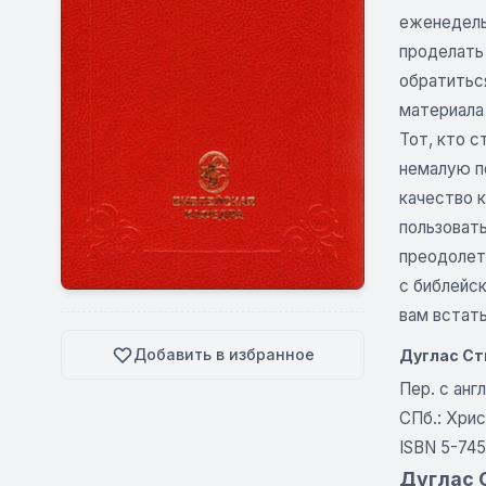
еженедель
проделать
обратиться
материала
Тот, кто с
немалую по
качество к
пользовать
преодолет
с библейс
вам встать
Добавить в избранное
Дуглас Ст
Пер. с англ
СПб.: Хрис
ISBN 5-745
Дуглас С