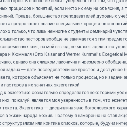
 и пасторов. В основе ее лежит уверенность в том, что да
ых процессов и понятий, если никто их ему не объяснил, а 
снений. Правда, большинство преподавателей духовных учеб
вета предполагает знание специальных процессов и понятий
Плохо только, что лишь немногие студенты семинарий чувст
 большинство пасторов вообще не занимается этим предмет
 современных книг, на мой взгляд, не может адекватно удо
ера и Кюммеля (Otto Kaiser and Werner Kummel's Exegetical M
чало, однако она слишком лаконична и чрезмерно обобщена,
моя задача — дать последовательное простое и доступное (
вета, которое объясняет не только процессы, но и задачи 
и пасторов в их занятиях экзегетикой.
д к экзегетике сознательно определяется некоторыми убеж
 них, пожалуй, является моя уверенность в том, что экзег
 текста. Экзегетика — дисциплина явно богословского харак
ся в жизни народа Божия. Поэтому я намеренно не стал акц
к структурализм или критика списков, которые, будучи инт