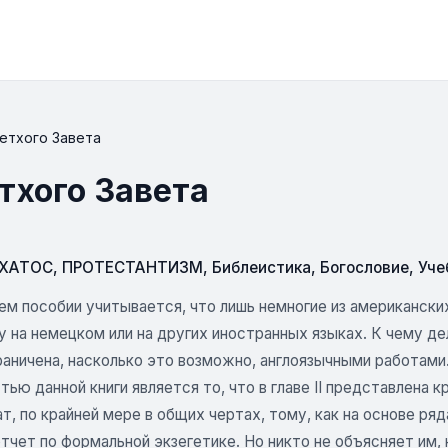
Ветхого Завета
тхого Завета
СХАТОС
,
ПРОТЕСТАНТИЗМ
,
Библеистика
,
Богословие
,
Уче
ем пособии учитывается, что лишь немногие из американски
 на немецком или на других иностранных языках. К чему де
ограничена, насколько это возможно, англоязычными работами
ью данной книги является то, что в главе II представлена 
т, по крайней мере в общих чертах, тому, как на основе ря
тчет по формальной экзегетике. Но никто не объясняет им,