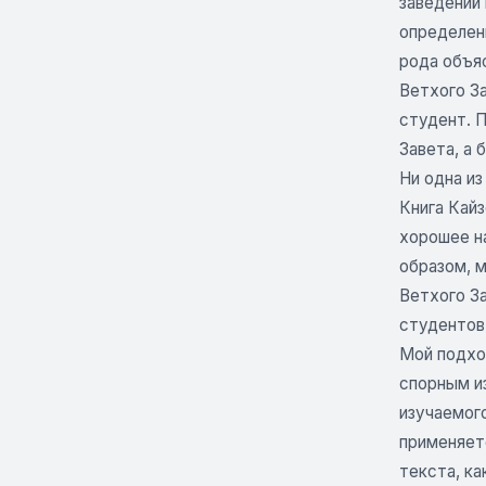
заведений
определенн
рода объя
Ветхого За
студент. 
Завета, а
Ни одна из
Книга Кайз
хорошее на
образом, 
Ветхого За
студентов 
Мой подхо
спорным из
изучаемого
применяет
текста, ка