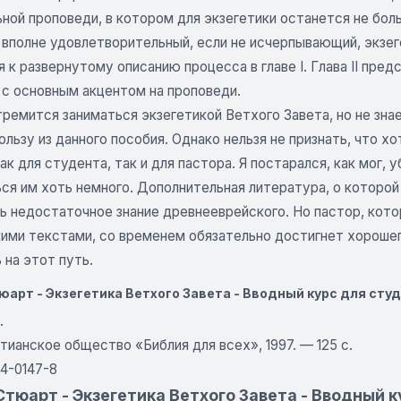
ной проповеди, в котором для экзегетики останется не бол
 вполне удовлетворительный, если не исчерпывающий, экзег
 к развернутому описанию процесса в главе I. Глава II пре
 с основным акцентом на проповеди.
тремится заниматься экзегетикой Ветхого Завета, но не зн
льзу из данного пособия. Однако нельзя не признать, что х
ак для студента, так и для пастора. Я постарался, как мог,
ся им хоть немного. Дополнительная литература, о которой р
ь недостаточное знание древнееврейского. Но пастор, кото
кими текстами, со временем обязательно достигнет хороше
 на этот путь.
юарт - Экзегетика Ветхого Завета - Вводный курс для сту
.
тианское общество «Библия для всех», 1997. — 125 с.
4-0147-8
тюарт - Экзегетика Ветхого Завета - Вводный к