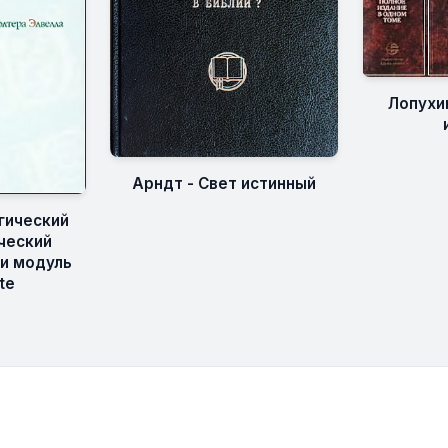
Лопухи
Арндт - Свет истинный
гический
ческий
 и модуль
te