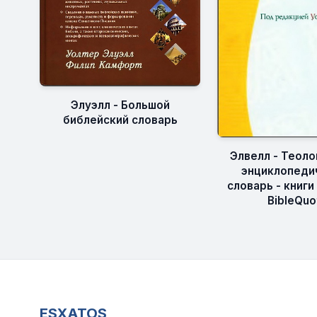
Элуэлл - Большой
библейский словарь
Элвелл - Теоло
энциклопеди
словарь - книги
BibleQuo
ESXATOS