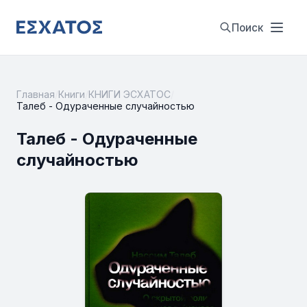
Поиск
Главная
/
Книги
/
КНИГИ ЭСХАТОС
/
Талеб - Одураченные случайностью
Талеб - Одураченные
случайностью