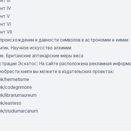
т III
нт IV
нт V
нт VI
нт VII
 происхождении и давности символов в астрономии и химии
ыгин. Научное искусство алхимии
е. Британские аптекарские меры веса
страции Эсхатос: На сайте расположена рекламная информац
иобрести книги вы можете в издательских проектах:
link/hermetisme
link/codegrimoire
ink/librariumaureum
ink/easteso
link/studiumarcanum