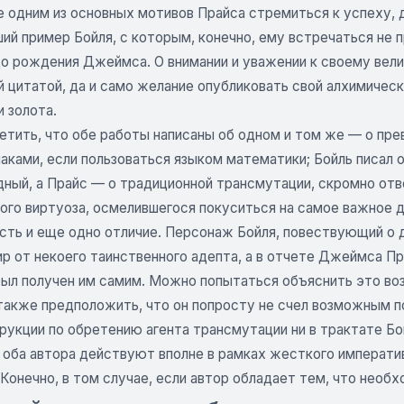
 одним из основных мотивов Прайса стремиться к успеху, до
ий пример Бойля, с которым, конечно, ему встречаться не 
 до рождения Джеймса. О внимании и уважении к своему вел
й цитатой, да и само желание опубликовать свой алхимичес
 золота.
тить, что обе работы написаны об одном и том же — о прев
аками, если пользоваться языком математики; Бойль писал 
ный, а Прайс — о традиционной трансмутации, скромно отво
ного виртуоза, осмелившегося покуситься на самое важное
сть и еще одно отличие. Персонаж Бойля, повествующий о д
ир от некоего таинственного адепта, а в отчете Джеймса П
был получен им самим. Можно попытаться объяснить это во
также предположить, что он попросту не счел возможным по
рукции по обретению агента трансмутации ни в трактате Бо
 оба автора действуют вполне в рамках жесткого императив
Конечно, в том случае, если автор обладает тем, что необх