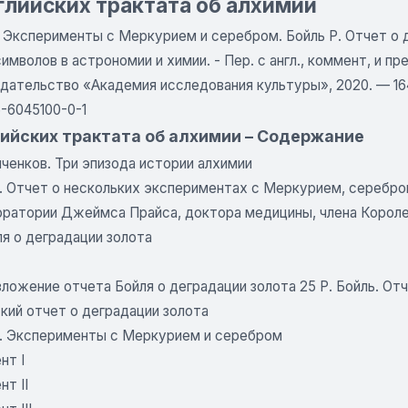
глийских трактата об алхимии
 Эксперименты с Меркурием и серебром. Бойль Р. Отчет о д
имволов в астрономии и химии. - Пер. с англ., коммент, и пр
дательство «Академия исследования культуры», 2020. — 164 с
-6045100-0-1
лийских трактата об алхимии – Содержание
ченков. Три эпизода истории алхимии
. Отчет о нескольких экспериментах с Меркурием, серебром
боратории Джеймса Прайса, доктора медицины, члена Коро
я о деградации золота
ложение отчета Бойля о деградации золота 25 Р. Бойль. От
кий отчет о деградации золота
. Эксперименты с Меркурием и серебром
нт I
т II