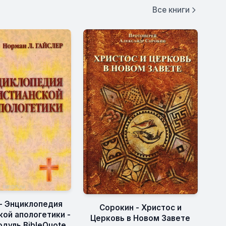
Все книги
 - Энциклопедия
Сорокин - Христос и
кой апологетики -
Церковь в Новом Завете
одуль BibleQuote