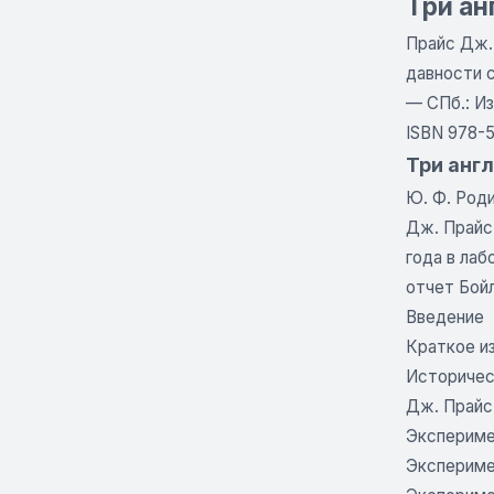
Три ан
Прайс Дж.
давности с
— СПб.: Из
ISBN 978-5
Три анг
Ю. Ф. Роди
Дж. Прайс
года в ла
отчет Бойл
Введение
Краткое из
Историчес
Дж. Прайс
Экспериме
Эксперимен