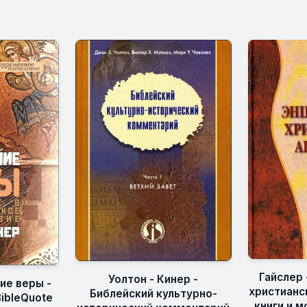
Гайслер
Уолтон - Кинер -
ие веры -
христианс
Библейский культурно-
BibleQuote
книги и м