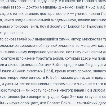
е, чтобы образовать одну книгу. А в качестве главного эл
чивый автор — доктор медицины Джеймс Прайс (1752-1783).
каждого из них степень доктора, все они — ученые, члены 
я, нечто вроде национальной академии наук, полное назван
наний о природе (англ. Royal Society of London for Improving N
т до сих пор.
го основателей был выдающийся химик, автор множества тру
положников современной научной химии и в то же время как
пытывал к нему искреннее уважение, поэтому счел своим до
краткое изложение трактата Бойля, который здесь мы приво
ми и философскими работами Бойля, вряд ли мог бы допусти
 книги «Химик-скептик» (1661), кроме всего прочего, явля
противоречивой личности Р. Бойля можно долго, хотя вряд 
, и ученым-естественником в современном значении этого 
ких трудов — личность поистине многогранная! Но в любом с
кую философию оспорить трудно. Карл Эк- картсгаузен в с
йных наук» сообщает, что Роберт Бойль — «английский двор