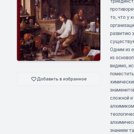
триединств
противоре
то, что у 
организаци
развитию з
существуе
Одним из е
из осново
видимо, ис
поместить 
Добавить в избранное
химически
знаменитой
сложной и 
алхимиком
теологичес
алхимичес
знанием та