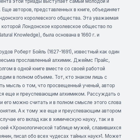
емента этой триады выступает самый молодой и
 Еще авторов, представленных в книге, объединяет
Лондонского королевского общества. Эта уважаемая
ие которой Лондонское королевское общество по
atural Knowledge), была основана в 1660 г. и
дов Роберт Бойль (1627-1691), известный как один
 весьма прославленный алхимик. Джеймс Прайс,
лгом в одной книге вместе со своей работой
дим в полном объеме. Тот, кто знаком лишь с
ть мысль о том, что просвещенный ученый, автор
ется еще и преуспевающим алхимиком. Рассуждать о
ли его можно считать и в полном смысле этого слова
понятия. А к тому же еще и преуспевающим автором
лучае его вклад как в химическую науку, так и в
воей «Хронологической таблице мужей, славившихся
янин, писал обо всех чудесах тайных наук»1. Может