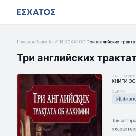
Главная
/
Книги
/
КНИГИ ЭСХАТОС
/
Три английских тракта
Три английских тракта
КАТЕГОРИЯ
КНИГИ Э
СЕРИЯ
Librar
Три автора
охарактер