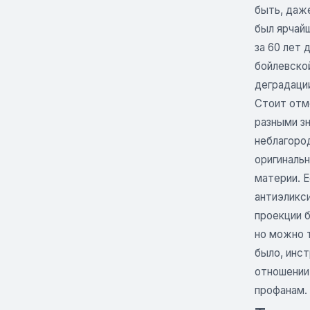
быть, даже
был ярчайш
за 60 лет
бойлевско
деградации
Стоит отме
разными зн
неблагород
оригиналь
материи. Е
антиэликс
проекции 
но можно 
было, инст
отношении
профанам. 