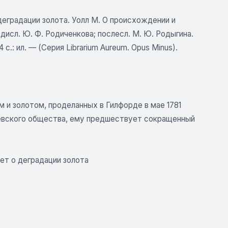
еградации золота. Уолл М. О происхождении и
едисл. Ю. Ф. Родиченкова; послесл. М. Ю. Родыгина.
.: ил. — (Серия Librarium Aureum. Opus Minus).
 и золотом, проделанных в Гилфорде в мае 1781
левского общества, ему предшествует сокращенный
чет о деградации золота