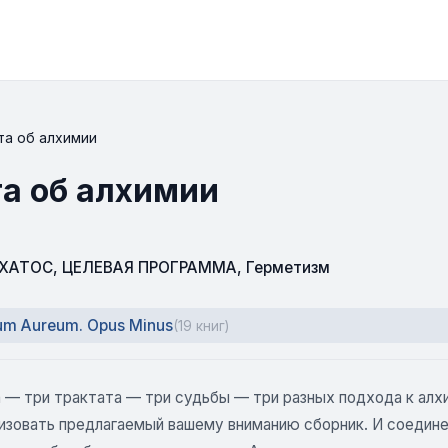
та об алхимии
та об алхимии
СХАТОС
,
ЦЕЛЕВАЯ ПРОГРАММА
,
Герметизм
ium Aureum. Opus Minus
(19 книг)
 — три трактата — три судьбы — три разных подхода к алхи
изовать предлагаемый вашему вниманию сборник. И соедине