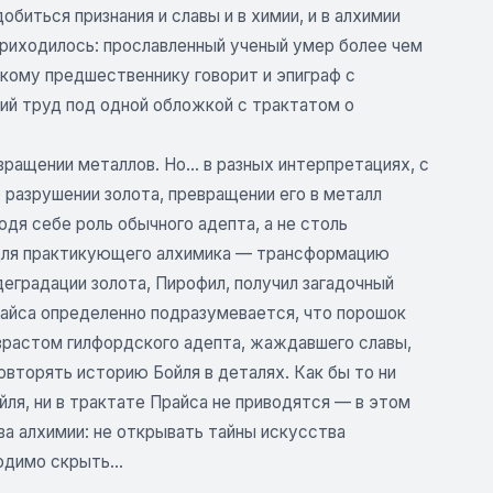
биться признания и славы и в химии, и в алхимии
приходилось: прославленный ученый умер более чем
икому предшественнику говорит и эпиграф с
кий труд под одной обложкой с трактатом о
ращении металлов. Но... в разных интерпретациях, с
о разрушении золота, превращении его в металл
дя себе роль обычного адепта, а не столь
 для практикующего алхимика — трансформацию
еградации золота, Пирофил, получил загадочный
райса определенно подразумевается, что порошок
зрастом гилфордского адепта, жаждавшего славы,
вторять историю Бойля в деталях. Как бы то ни
йля, ни в трактате Прайса не приводятся — в этом
а алхимии: не открывать тайны искусства
одимо скрыть...