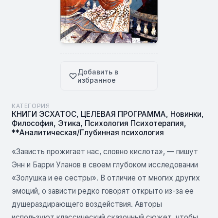
Добавить в
избранное
КАТЕГОРИЯ
КНИГИ ЭСХАТОС
,
ЦЕЛЕВАЯ ПРОГРАММА
,
Новинки
,
Философия
,
Этика
,
Психология Психотерапия
,
**Аналитическая/Глубинная психология
«Зависть прожигает нас, словно кислота», — пишут
Энн и Барри Уланов в своем глубоком исследовании
«Золушка и ее сестры». В отличие от многих других
эмоций, о зависти редко говорят открыто из-за ее
душераздирающего воздействия. Авторы
используют классический сказочный сюжет, чтобы