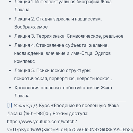
Лекция 1. Интеллектуальная биография Жака
Лакана
Лекция 2. Стадия зеркала и нарциссизм.
Воображаемое
Лекция 3. Теория знака. Символическое, реальное
Лекция 4. Становление субъекта: желание,
наслаждение, влечение и Имя-Отца. Эдипов
комплекс
Лекция 5. Психические структуры:
психотическая, первертная, невротическая .
Хронология основных событий в жизни Жака
Лакана
[1]
Узланер Д.
Курс «Введение во вселенную Жака
Лакана (1901–1981)» / Режим доступа:
https://www.youtube.com/watch?
v=U7pKycI1wWQ&list=PLcHjj575wG0n0N8xGiDS9rAACEb3ql