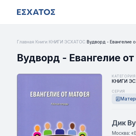
Главная
/
Книги
/
КНИГИ ЭСХАТОС
/
Вудворд - Евангелие 
Вудворд - Евангелие от
КАТЕГОРИЯ
КНИГИ Э
СЕРИЯ
Матери
Дик Ву
Москва: «Б