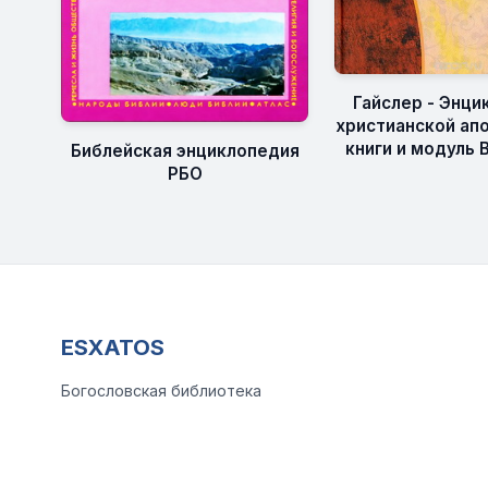
Гайслер - Энци
христианской апо
книги и модуль 
Библейская энциклопедия
РБО
ESXATOS
Богословская библиотека