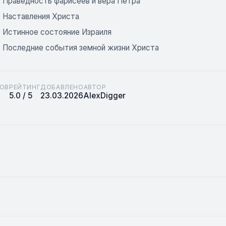
: Праведность фарисеев и вера Петра
: Наставления Христа
: Истинное состояние Израиля
5: Последние события земной жизни Христа
ОВ
РЕЙТИНГ
ДОБАВЛЕНО
АВТОР
5.0 / 5
23.03.2026
AlexDigger