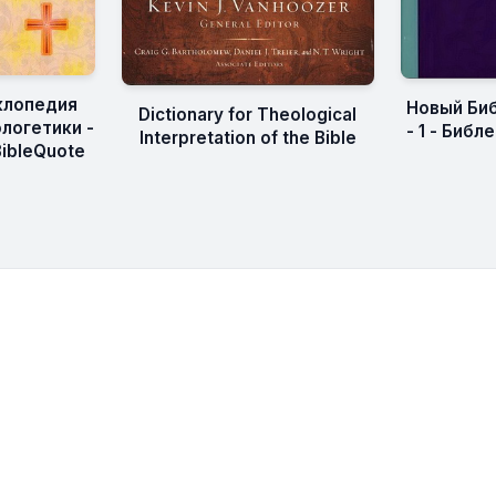
клопедия
Новый Би
Dictionary for Theological
логетики -
- 1 - Биб
Interpretation of the Bible
BibleQuote