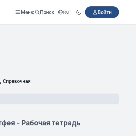
Меню
Поиск
Войти
RU
,
Справочная
тфея - Рабочая тетрадь