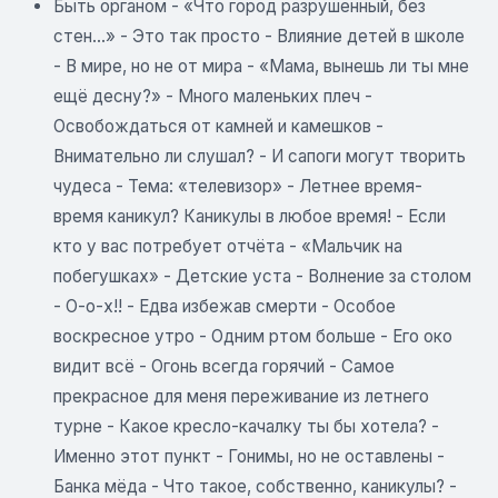
Быть органом - «Что город разрушенный, без
стен...» - Это так просто - Влияние детей в школе
- В мире, но не от мира - «Мама, вынешь ли ты мне
ещё десну?» - Много маленьких плеч -
Освобождаться от камней и камешков -
Внимательно ли слушал? - И сапоги могут творить
чудеса - Тема: «телевизор» - Летнее время-
время каникул? Каникулы в любое время! - Если
кто у вас потребует отчёта - «Мальчик на
побегушках» - Детские уста - Волнение за столом
- О-о-х!! - Едва избежав смерти - Особое
воскресное утро - Одним ртом больше - Его око
видит всё - Огонь всегда горячий - Самое
прекрасное для меня переживание из летнего
турне - Какое кресло-качалку ты бы хотела? -
Именно этот пункт - Гонимы, но не оставлены -
Банка мёда - Что такое, собственно, каникулы? -