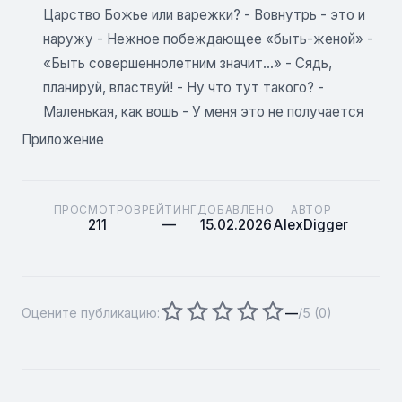
Царство Божье или варежки? - Вовнутрь - это и
наружу - Нежное побеждающее «быть-женой» -
«Быть совершеннолетним значит...» - Сядь,
планируй, властвуй! - Ну что тут такого? -
Маленькая, как вошь - У меня это не получается
Приложение
ПРОСМОТРОВ
РЕЙТИНГ
ДОБАВЛЕНО
АВТОР
211
—
15.02.2026
AlexDigger
Оцените публикацию:
—
/5 (
0
)