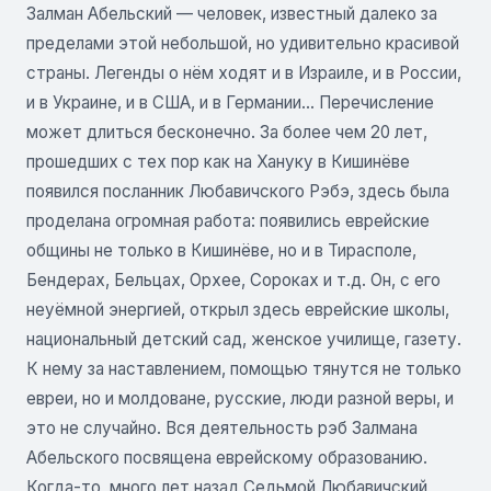
Залман Абельский — человек, известный далеко за
пределами этой небольшой, но удивительно красивой
страны. Легенды о нём ходят и в Израиле, и в России,
и в Украине, и в США, и в Германии... Перечисление
может длиться бесконечно. За более чем 20 лет,
прошедших с тех пор как на Хануку в Кишинёве
появился посланник Любавичского Рэбэ, здесь была
проделана огромная работа: появились еврейские
общины не только в Кишинёве, но и в Тирасполе,
Бендерах, Бельцах, Орхее, Сороках и т.д. Он, с его
неуёмной энергией, открыл здесь еврейские школы,
национальный детский сад, женское училище, газету.
К нему за наставлением, помощью тянутся не только
евреи, но и молдоване, русские, люди разной веры, и
это не случайно. Вся деятельность рэб Залмана
Абельского посвящена еврейскому образованию.
Когда-то, много лет назад Седьмой Любавичский