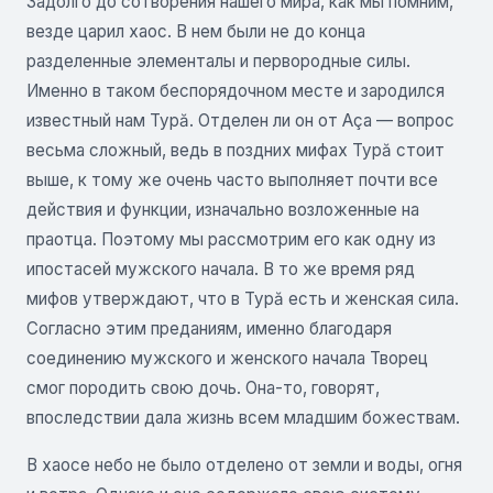
Задолго до сотворения нашего мира, как мы помним,
везде царил хаос. В нем были не до конца
разделенные элементалы и первородные силы.
Именно в таком беспорядочном месте и зародился
известный нам Турă. Отделен ли он от Аçа — во­прос
весьма сложный, ведь в поздних мифах Турă стоит
выше, к тому же очень часто выполняет почти все
действия и функции, изначально возложенные на
праотца. Поэтому мы рассмотрим его как одну из
ипостасей мужского начала. В то же время ряд
мифов утверждают, что в Турă есть и женская сила.
Согласно этим преданиям, именно благодаря
соединению мужского и жен­ского начала Творец
смог породить свою дочь. Она-то, говорят,
впоследствии дала жизнь всем младшим божествам.
В хаосе небо не было отделено от земли и воды, огня