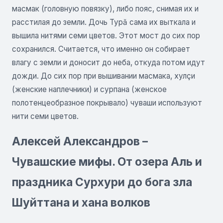
масмак (головную повязку), либо пояс, снимая их и
расстилая до земли. Дочь Турă сама их выткала и
вышила нитями семи цветов. Этот мост до сих пор
сохранился. Считается, что именно он собирает
влагу с земли и доносит до неба, откуда потом идут
дожди. До сих пор при вышивании масмака, хулçи
(женские наплечники) и сурпана (женское
полотенцеобразное покрывало) чуваши используют
нити семи цветов.
Алексей Александров –
Чувашские мифы. От озера Аль и
праздника Сурхури до бога зла
Шуйттана и хана волков