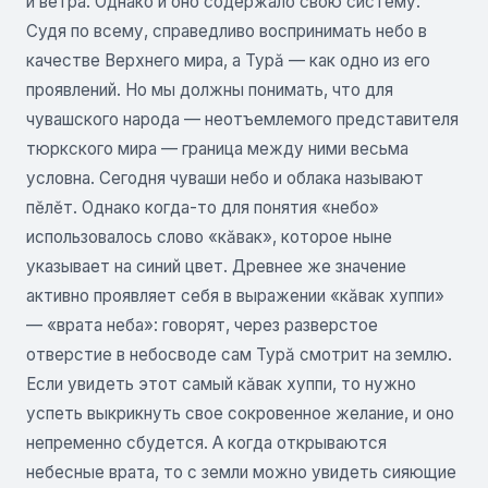
и ветра. Однако и оно содержало свою систему.
Судя по всему, справед­ливо воспринимать небо в
качестве Верхнего мира, а Турă — как одно из его
проявлений. Но мы должны понимать, что для
чувашского народа — неотъемлемого представителя
тюркского мира — граница между ними весьма
условна. Сегодня чуваши небо и облака называют
пĕлĕт. Однако когда-то для понятия «небо»
использовалось слово «кăвак», которое ныне
указывает на синий цвет. Древнее же значение
активно проявляет себя в выражении «кăвак хуппи»
— «врата неба»: говорят, через раз­верстое
отверстие в небосводе сам Турă смотрит на землю.
Если увидеть этот самый кăвак хуппи, то нужно
успеть выкрикнуть свое сокровенное желание, и оно
непременно сбудется. А когда открываются
небесные врата, то с земли можно увидеть сияющие