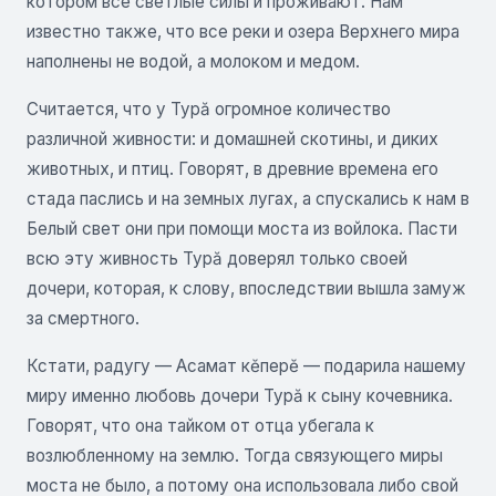
котором все светлые силы и проживают. Нам
известно также, что все реки и озера Верхнего мира
наполнены не водой, а молоком и медом.
Считается, что у Турă огромное количество
различной живности: и домашней скотины, и диких
животных, и птиц. Говорят, в древние времена его
стада паслись и на земных лугах, а спускались к нам в
Белый свет они при помощи моста из войлока. Пасти
всю эту живность Турă доверял только своей
дочери, которая, к слову, впоследствии вышла замуж
за смертного.
Кстати, радугу — Асамат кĕперĕ — подарила нашему
миру именно любовь дочери Турă к сыну кочевника.
Говорят, что она тайком от отца убегала к
возлюбленному на землю. Тогда связующего миры
моста не было, а потому она использовала либо свой