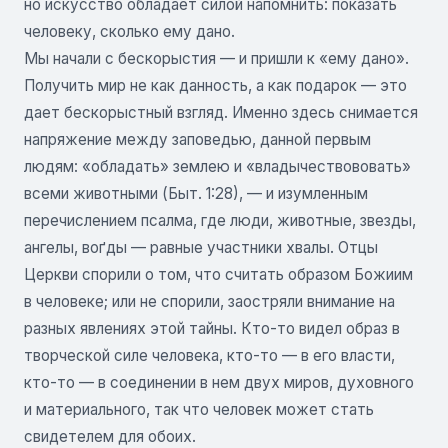
но искусство обладает силой напомнить: показать
человеку, сколько ему дано.
Мы начали с бескорыстия — и пришли к «ему дано».
Получить мир не как данность, а как подарок — это
дает бескорыстный взгляд. Именно здесь снимается
напряжение между заповедью, данной первым
людям: «обладать» землею и «владычествововать»
всеми животными (Быт. 1:28), — и изумленным
перечислением псалма, где люди, животные, звезды,
ангелы, воґды — равные участники хвалы. Отцы
Церкви спорили о том, что считать образом Божиим
в человеке; или не спорили, заостряли внимание на
разных явлениях этой тайны. Кто-то видел образ в
творческой силе человека, кто-то — в его власти,
кто-то — в соединении в нем двух миров, духовного
и материального, так что человек может стать
свидетелем для обоих.