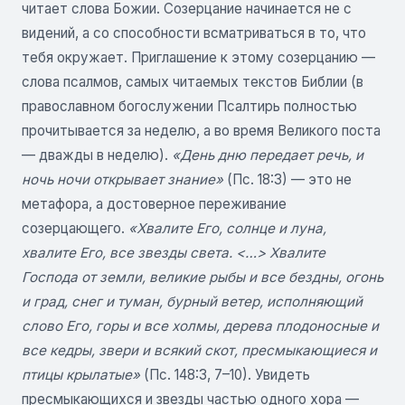
читает слова Божии. Созерцание начинается не с
видений, а со способности всматриваться в то, что
тебя окружает. Приглашение к этому созерцанию —
слова псалмов, самых читаемых текстов Библии (в
православном богослужении Псалтирь полностью
прочитывается за неделю, а во время Великого поста
— дважды в неделю).
«День дню передает речь, и
ночь ночи открывает знание»
(Пс. 18:3) — это не
метафора, а достоверное переживание
созерцающего.
«Хвалите Его, солнце и луна,
хвалите Его, все звезды света. <…> Хвалите
Господа от земли, великие рыбы и все бездны, огонь
и град, снег и туман, бурный ветер, исполняющий
слово Его, горы и все холмы, дерева плодоносные и
все кедры, звери и всякий скот, пресмыкающиеся и
птицы крылатые»
(Пс. 148:3, 7–10). Увидеть
пресмыкающихся и звезды частью одного хора —