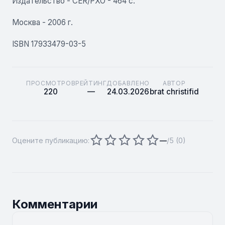
Издательство - CER/PXO - 464 с.
Москва - 2006 г.
ISBN 17933479-03-5
ПРОСМОТРОВ
РЕЙТИНГ
ДОБАВЛЕНО
АВТОР
220
—
24.03.2026
brat christifid
Оцените публикацию:
—
/5 (
0
)
Комментарии