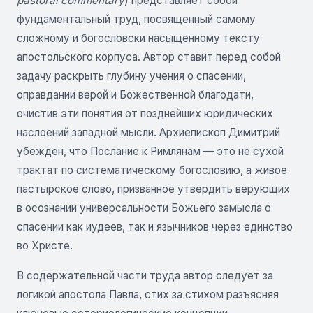
pastoral commentary
) представляет собой
фундаментальный труд, посвященный самому
сложному и богословски насыщенному тексту
апостольского корпуса. Автор ставит перед собой
задачу раскрыть глубину учения о спасении,
оправдании верой и Божественной благодати,
очистив эти понятия от позднейших юридических
наслоений западной мысли. Архиепископ Димитрий
убежден, что Послание к Римлянам — это не сухой
трактат по систематическому богословию, а живое
пастырское слово, призванное утвердить верующих
в осознании универсальности Божьего замысла о
спасении как иудеев, так и язычников через единство
во Христе.
В содержательной части труда автор следует за
логикой апостола Павла, стих за стихом разъясняя