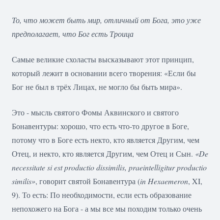
То, что может быть мир, отличный от Бога, это уже
предполагает, что Бог есть Троица
Самые великие схоласты высказывают этот принцип,
который лежит в основании всего творения: «Если бы
Бог не был в трёх Лицах, не могло бы быть мира».
Это - мысль святого Фомы Аквинского и святого
Бонавентуры: хорошо, что есть что-то другое в Боге,
потому что в Боге есть некто, кто является Другим, чем
Отец, и некто, кто является Другим, чем Отец и Сын.
«De
necessitate si est productio dissimilis, praeintelligitur productio
similis»
, говорит святой Бонавентура (
in Hexaemeron
, XI,
9). То есть: По необходимости, если есть образование
непохожего на Бога - а мы все мы походим только очень