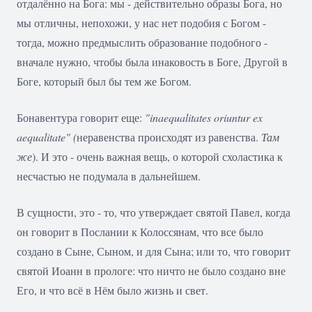
отдалённо на Бога: мы - действительно образы Бога, но
мы отличны, непохожи, у нас нет подобия с Богом -
тогда, можно предмыслить образование подобного -
вначале нужно, чтобы была инаковость в Боге, Другой в
Боге, который был бы тем же Богом.
Бонавентура говорит еще:
"
inaequalitates
oriuntur
ex
aequalitate
" (
неравенства происходят из равенства.
Там
же
). И это - очень важная вещь, о которой схоластика к
несчастью не подумала в дальнейшем.
В сущности, это - то, что утверждает святой Павел, когда
он говорит в Послании к Колоссянам, что все было
создано в Сыне, Сыном, и для Сына; или то, что говорит
святой Иоанн в прологе: что ничто не было создано вне
Его, и что всё в Нём было жизнь и свет.