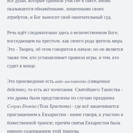
все души, которые приняли участие в пьесе, вновь
оказываются обнажёнными, лишенными своих
атрибутов, и Бог выносит свой окончательный суд.
Речь идёт следовательно здесь о величественном Боге,
восседающем на престоле, как своего рода зритель мира.
Это - Творец, об этом говорится в начале; но он является
также тем, кто устанавливает правила игры, и тем, кто
судит в конце.
Это произведение есть
auto
sacramenta
(священное
действо)
, то есть акт почитания Святейшего Таинства -
эти драмы были представлены по случаю праздника
Corpus
Domini
(Тела Христова)
- где всё заканчивается
приглашением к Евхаристии - иначе говоря, к участию в
божественной трапезе; причём святая Евхаристия была
именно содержанием этой трапезы.