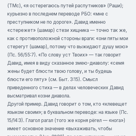
(ТМс), «я остерегаюсь путей распутников» (Раши);
курьезно в последнем переводе РБО: «мне с
преступником не по дороге». Давид именно
«стережет» (шамар) стези хищника — точно так же,
как с противоположной стороны враги: «они пяты мои
стерегут (шамар), потому что выжидают душу мою»
(Пс. 56/55:7). «По слову уст Твоих» — так говорит
Давид, имея в виду сказанное змею-диаволу: «семя
жены будет блюсти твою голову, и ты будешь
блюсти его пяту» (см. Быт. 3:15). Смысл
приведенного стиха — в делах человеческих Давид
высматривал козни диавола.
Другой пример. Давид говорит о том, кто «клевещет
языком своим»; в буквальном переводе: на языке (Пс.
15/14:3). Глагол рагал (того же корня рёгел — «нога»)
имеет основное значение «выхаживать, чтобы