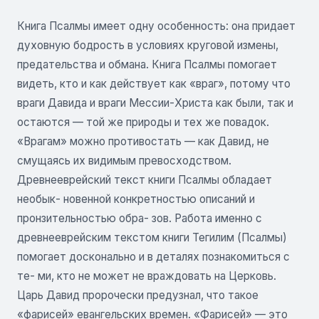
Книга Псалмы имеет одну особенность: она придает
духовную бодрость в условиях круговой измены,
предательства и обмана. Книга Псалмы помогает
видеть, кто и как действует как «враг», потому что
враги Давида и враги Мессии-Христа как были, так и
остаются — той же природы и тех же повадок.
«Врагам» можно противостать — как Давид, не
смущаясь их видимым превосходством.
Древнееврейский текст книги Псалмы обладает
необык- новенной конкретностью описаний и
пронзительностью обра- зов. Работа именно с
древнееврейским текстом книги Тегилим (Псалмы)
помогает досконально и в деталях познакомиться с
те- ми, кто не может не враждовать на Церковь.
Царь Давид пророчески предузнал, что такое
«фарисей» евангельских времен. «Фарисей» — это