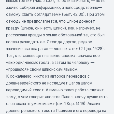
высмотреть» (Чис. 21:32), то есть шпионить, — но не
заочно собирая информацию, а непосредственно—
самому «быть соглядатаем» (Быт. 42:30). При этом
отнюдь не предполагается, что шпион донесет
правду (шпион, он и есть шпион), как, например, не
рассказали правды о земле обетованной те, кто был
послан разведать ее. Отсюда другое, редкое
значение глагола рагал — «клеветать» (2 Цар. 19:28).
Тот, кто «клевещет на языке своем», сначала все
«выходил-высмотрел», а затем по человеку —
«прошелся» своим шпионским языком.
К сожалению, никто из авторов переводов с
древнееврейского не исследует шаг за шагом
переводимый текст. А именно такая работа служит
тому, о чем говорит апостол Павел: «хочу лучше пять
слов сказать умом моим» (см. 1 Кор. 14:19). Анализ
древнегреческого текста Псалмов и его перевода на