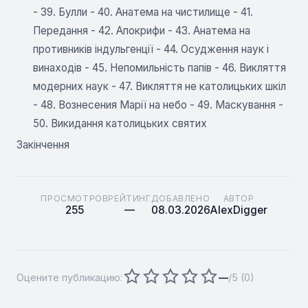
- 39. Булли - 40. Анатема на чистилище - 41.
Передання - 42. Апокрифи - 43. Анатема на
противників індульгенції - 44. Осудження наук і
винаходів - 45. Непомильність папів - 46. Викляття
модерних наук - 47. Викляття не католицьких шкіл
- 48. Вознесения Марії на небо - 49. Маскування -
50. Викидання католицьких святих
Закінчення
ПРОСМОТРОВ
РЕЙТИНГ
ДОБАВЛЕНО
АВТОР
255
—
08.03.2026
AlexDigger
Оцените публикацию:
—
/5 (
0
)