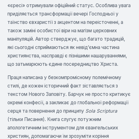
«єресі» отримували офіційний статус. Особлива увага
приділяється трансформації вечері Господньої у
таїнство євхаристії з акцентом на переісточенні, а
також заміні особистої віри на магізм церковних
маніпуляцій. Автор стверджує, що багато традицій,
які сьогодні сприймаються як невід’ємна частина
християнства, насправді є пізнішими нашаруваннями,
що затьмарюють єдине посередництво Христа.
Праця написана у безкомпромісному полемічному
стилі, де кожен історичний факт зіставляється з
текстом Нового Заповіту. Барчук не просто критикує
окремі конфесії, а закликає до глобальної реформації
серця та повернення до принципу
Sola Scriptura
(тільки Писання). Книга слугує потужним
апологетичним інструментом для євангельських
християн, допомагаючи їм зрозуміти коріння