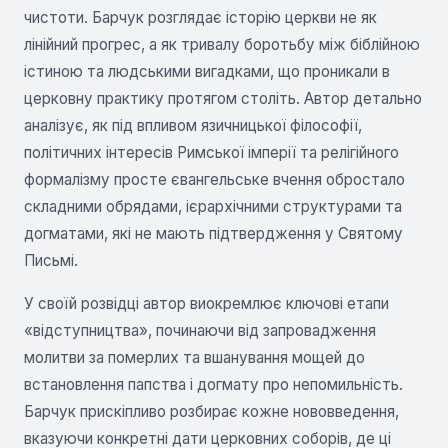
чистоти. Барчук розглядає історію церкви не як
лінійний прогрес, а як тривалу боротьбу між біблійною
істиною та людськими вигадками, що проникали в
церковну практику протягом століть. Автор детально
аналізує, як під впливом язичницької філософії,
політичних інтересів Римської імперії та релігійного
формалізму просте євангельське вчення обростало
складними обрядами, ієрархічними структурами та
догматами, які не мають підтвердження у Святому
Письмі.
У своїй розвідці автор виокремлює ключові етапи
«відступництва», починаючи від запровадження
молитви за померлих та вшанування мощей до
встановлення папства і догмату про непомильність.
Барчук прискіпливо розбирає кожне нововведення,
вказуючи конкретні дати церковних соборів, де ці