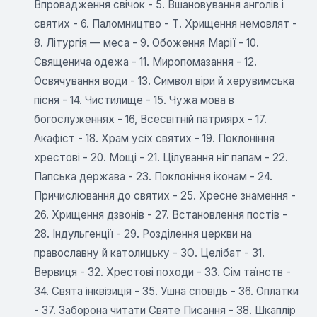
Впровадження свічок - 5. Вшановування анголів і
святих - 6. Паломництво - Т. Хрищення немовлят -
8. Літургія — меса - 9. Обоження Марії - 10.
Священича одежа - 11. Миропомазання - 12.
Освячування води - 13. Символ віри й херувимська
пісня - 14. Чистилище - 15. Чужа мова в
богослуженнях - 16, Всесвітній патриярх - 17.
Акафіст - 18. Храм усіх святих - 19. Поклоніння
хрестові - 20. Мощі - 21. Цілування ніг папам - 22.
Папська держава - 23. Поклоніння іконам - 24.
Причислювання до святих - 25. Хресне знамення -
26. Хрищення дзвонів - 27. Встановлення постів -
28. Індульгенції - 29. Розділення церкви на
православну й католицьку - ЗО. Целібат - 31.
Вервиця - 32. Хрестові походи - 33. Сім таїнств -
34. Свята інквізиція - 35. Ушна сповідь - 36. Оплатки
- 37. Заборона читати Святе Писання - 38. Шкаплір