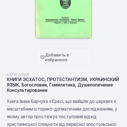
Добавить в
избранное
КАТЕГОРИЯ
КНИГИ ЭСХАТОС
,
ПРОТЕСТАНТИЗМ
,
УКРАИНСКИЙ
ЯЗЫК
,
Богословие
,
Гомилетика
,
Душепопечение
Консультирование
Книга Івана Барчука «Єресі, що ввійшли до церкви» є
масштабним історико-догматичним дослідженням, у
якому автор простежує поступовий відхід
християнської спільноти від первісної апостольської