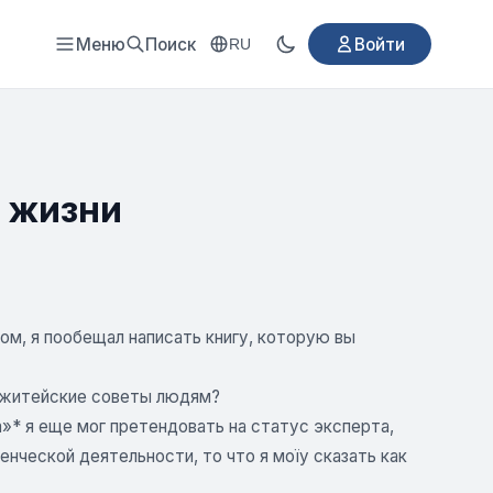
Меню
Поиск
Войти
RU
й жизни
ом, я пообещал написать книгу, которую вы
ь житейские советы людям?
»* я еще мог претендовать на статус эксперта,
нческой деятельности, то что я моїу сказать как