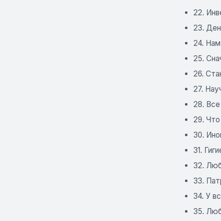
22. Инв
23. Ден
24. Нам
25. Сна
26. Ст
27. Нау
28. Все
29. Что
30. Ино
31. Гиг
32. Люб
33. Пат
34. У в
35. Люб