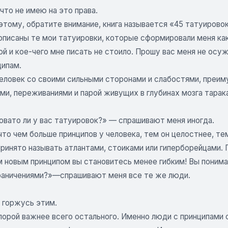
 что не имею на это права.
тому, обратите внимание, книга называется «45 татуировок
описаны те мои татуировки, которые сформировали меня как
й и кое-чего мне писать не стоило. Прошу вас меня не осуж
ципам.
человек со своими сильными сторонами и слабостями, преи
и, переживаниями и парой живущих в глубинах мозга тарака
овато ли у вас татуировок?» — спрашивают меня иногда.
что чем больше принципов у человека, тем он целостнее, те
принято называть атлантами, стоиками или гиперборейцами.
 новым принципом вы становитесь менее гибким! Вы понима
раничениями?»—спрашивают меня все те же люди.
 горжусь этим.
орой важнее всего остального. Именно люди с принципами с