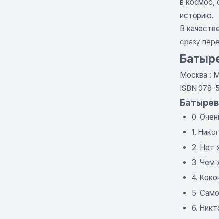
в космос, 
историю.
В качестве
сразу пере
Батыре
Москва : М
ISBN 978-
Батырев
0. Оче
1. Нико
2. Нет 
3. Чем
4. Коко
5. Сам
6. Никт