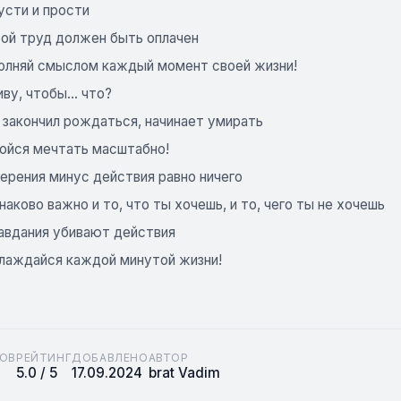
усти и прости
бой труд должен быть оплачен
полняй смыслом каждый момент своей жизни!
иву, чтобы... что?
 закончил рождаться, начинает умирать
бойся мечтать масштабно!
ерения минус действия равно ничего
наково важно и то, что ты хочешь, и то, чего ты не хочешь
равдания убивают действия
слаждайся каждой минутой жизни!
ОВ
РЕЙТИНГ
ДОБАВЛЕНО
АВТОР
5.0 / 5
17.09.2024
brat Vadim