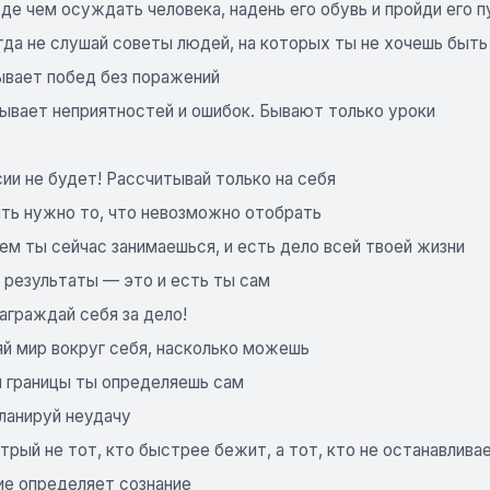
де чем осуждать человека, надень его обувь и пройди его п
огда не слушай советы людей, на которых ты не хочешь быт
бывает побед без поражений
бывает неприятностей и ошибок. Бывают только уроки
сии не будет! Рассчитывай только на себя
ить нужно то, что невозможно отобрать
 чем ты сейчас занимаешься, и есть дело всей твоей жизни
и результаты — это и есть ты сам
награждай себя за дело!
яй мир вокруг себя, насколько можешь
и границы ты определяешь сам
планируй неудачу
трый не тот, кто быстрее бежит, а тот, кто не останавлива
ие определяет сознание