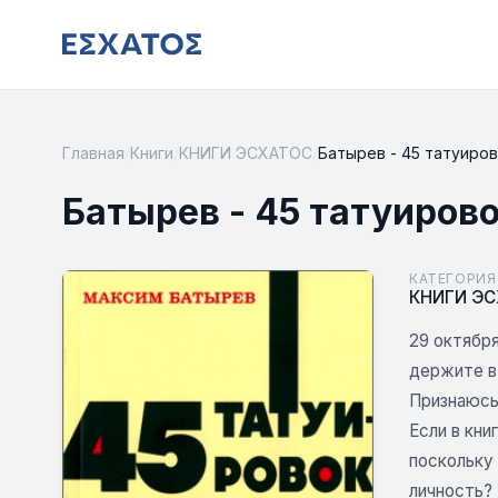
Главная
/
Книги
/
КНИГИ ЭСХАТОС
/
Батырев - 45 татуиров
Батырев - 45 татуиров
КАТЕГОРИЯ
КНИГИ Э
29 октября
держите в
Признаюсь
Если в кни
поскольку
личность?