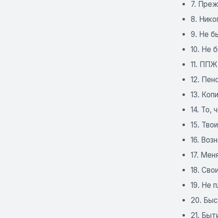
7. Преж
8. Ник
9. Не 
10. Не 
11. ППЖ
12. Пен
13. Коп
14. То,
15. Тво
16. Воз
17. Мен
18. Сво
19. Не 
20. Быс
21. Быт