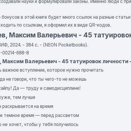
создавали науки и формулировали законы. Именно люди с пр
 бонусов в этой книге будет много ссылок на разные статьи
ходить по ссылкам, я оформил их в виде QR-кодов.
в, Максим Валерьевич - 45 татуирово
ИФ, 2024. - 384 с. - (NEON Pocketbooks).
5-00214-688-8
, Максим Валерьевич - 45 татуировок личности
нь важное вступление, которое нужно прочитать
гда не говори, что ты чего-то не можешь
хайпу! Да — труду и самодисциплине!
 хуже, тем лучше
н раскрывается на время
ое темное время — перед рассветом
о не хочет, чтобы у тебя получилось