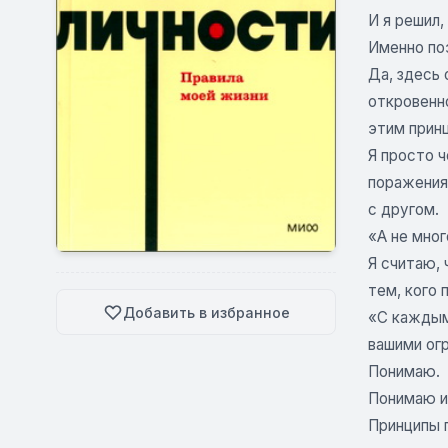
И я решил,
Именно поэ
Да, здесь 
откровенно
этим прин
Я просто 
поражениям
с другом.
«А не мног
Я считаю, 
тем, кого 
Добавить в избранное
«С каждым
вашими ог
Понимаю.
Понимаю и
Принципы п