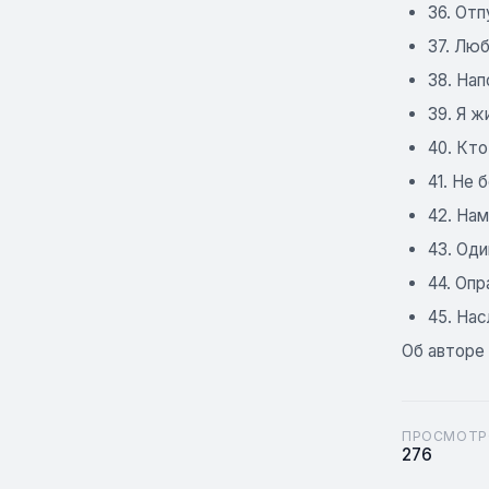
36. Отп
37. Лю
38. На
39. Я ж
40. Кто
41. Не 
42. Нам
43. Оди
44. Оп
45. На
Об авторе
ПРОСМОТР
276