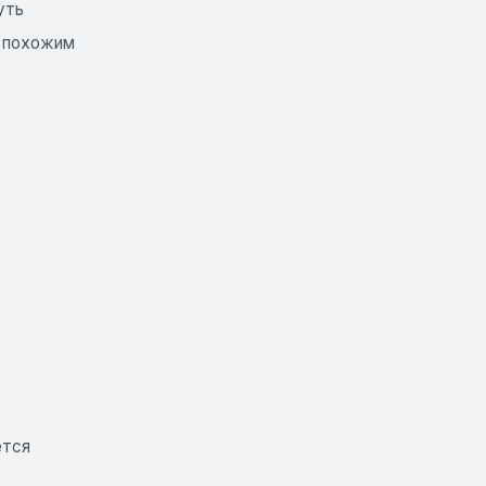
уть
ь похожим
ется