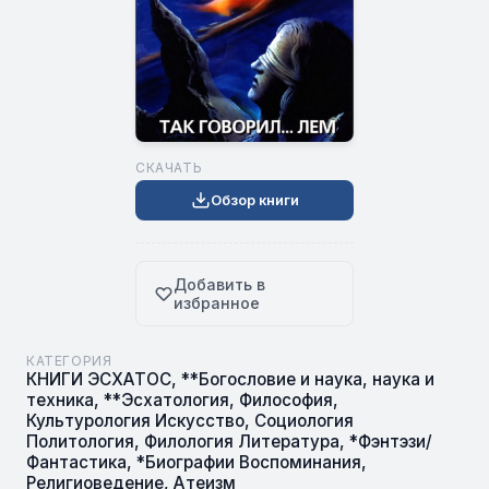
СКАЧАТЬ
Обзор книги
Добавить в
избранное
КАТЕГОРИЯ
КНИГИ ЭСХАТОС
,
**Богословие и наука, наука и
техника
,
**Эсхатология
,
Философия
,
Культурология Искусство
,
Социология
Политология
,
Филология Литература
,
*Фэнтэзи/
Фантастика
,
*Биографии Воспоминания
,
Религиоведение
,
Атеизм