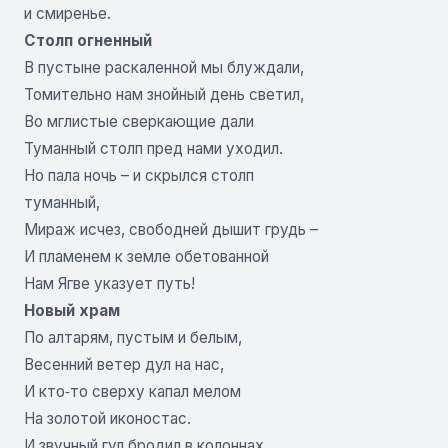
и смиренье.
Столп огненный
В пустыне раскаленной мы блуждали,
Томительно нам знойный день светил,
Во мглистые сверкающие дали
Туманный столп пред нами уходил.
Но пала ночь – и скрылся столп
туманный,
Мираж исчез, свободней дышит грудь –
И пламенем к земле обетованной
Нам Ягве указует путь!
Новый храм
По алтарям, пустым и белым,
Весенний ветер дул на нас,
И кто‑то сверху капал мелом
На золотой иконостас.
И звучный гул бродил в колоннах,