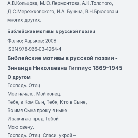
А.В.Кольцова, М.Ю.Лермонтова, А.К.Толстого,
Д.С.Мережковского, И.А. Бунина, В.Н.Брюсова и
многих других.
Библейские мотивы в русской поэзии
Фолио; Харьков; 2008
ISBN 978‑966‑03‑4264‑4
Библейские мотивы в русской поэзии -
Зинаида Николаевна Гиппиус 1869–1945
О другом
Господь. Отец.
Мое начало. Мой конец.
Тебя, в Ком Сын, Тебя, Кто в Сыне,
Во имя Сына прошу я ныне
И зажигаю пред Тобой
Мою свечу.
Господь. Отец. Спаси, укрой –