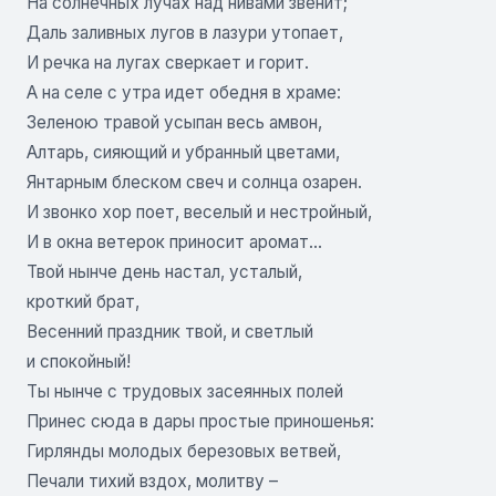
На солнечных лучах над нивами звенит;
Даль заливных лугов в лазури утопает,
И речка на лугах сверкает и горит.
А на селе с утра идет обедня в храме:
Зеленою травой усыпан весь амвон,
Алтарь, сияющий и убранный цветами,
Янтарным блеском свеч и солнца озарен.
И звонко хор поет, веселый и нестройный,
И в окна ветерок приносит аромат…
Твой нынче день настал, усталый,
кроткий брат,
Весенний праздник твой, и светлый
и спокойный!
Ты нынче с трудовых засеянных полей
Принес сюда в дары простые приношенья:
Гирлянды молодых березовых ветвей,
Печали тихий вздох, молитву –