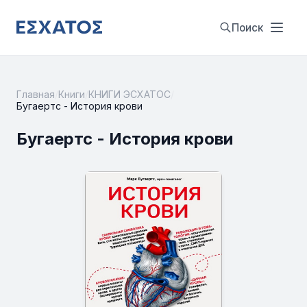
Поиск
Главная
/
Книги
/
КНИГИ ЭСХАТОС
/
Бугаертс - История крови
Бугаертс - История крови