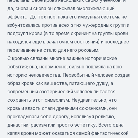
переливал себе кровь нескольких своих учеников. И
да, снова и снова он описывал омолаживающий
эффект… До тех пор, пока его иммунная система не
взбунтовалась против всех этих чужеродных групп и
подгрупп крови (в то время скрининг на группы крови
находился еще в зачаточном состоянии) и последнее
переливание не стало для него роковым.
С кровью связаны многие важные исторические
события; она, несомненно, сильно повлияла на всю
историю человечества. Первобытный человек создал
образ крови как вещества, питающего душу, а
современный эзотерический человек пытается
сохранить этот символизм. Неудивительно, что
кровь и власть стали древними союзниками, они
прокладывали себе дорогу, используя религию,
династии, расизм или просто эстетику. Всего одна
капля крови может оказаться самой фантастической