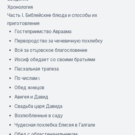
Хронология
Часть I. Библейские блюда и способы их
приготовления
Гостеприимство Авраама
Первородство за чечевичную похлебку
Всё за отцовское благословение
Иосиф обедает со своими братьями
Пасхальная трапеза
По числам ι
Обед жнецов
Авигея и Давид
Свадьба царя Давида
Возлюбленные в саду
Чудесная похлебка Елисея в Галгале
Обед с областеначальником