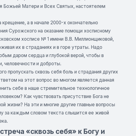
ия Божьей Матери и Всех Святых, настоятелем
а крещение, а в начале 2000-х окончательно
ония Сурожского на оказание помощи хосписному
ковском хосписе № 1 имени В.В. Миллионщиковой,
ивая их в страданиях и в горе утраты. Надо
собым даром сердца и глубокой верой, чтобы в
и, человечности и доброты.
го пропускать сквозь себя боль и страдания других
тветом на этот вопрос во многом является данная
зменить себе в наше стремительное технологичное
еловеком? Как чувствовать присутствие Бога не
ой жизни? На эти и многие другие главные вопросы
ому за каждым словом текста слышится ее живой
ека.
стреча «сквозь себя» к Богу и