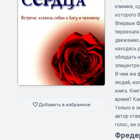
клинике, 
которого 
Впервые Фр
переехала
движению.
находясь 
обладать н
эпицентре
В чем же 
людей, из
книга. Кни
время? Как
Добавить в избранное
только в э
автор отв
голос, ее 
Фредер