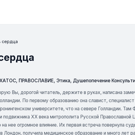
ь сердца
 сердца
СХАТОС
,
ПРАВОСЛАВИЕ
,
Этика
,
Душепопечение Консульт
орую Вы, дорогой читатель, держите в руках, написана зам
олландии. По первому образованию она славист, специалист
 Гронингенском университете, что на севере Голландии. Т
 и подвижника XX века митрополита Русской Православной 
о на нее огромное влияние. Их первая встреча повернула с
 в Лондон, получила медицинское образование и много лет 