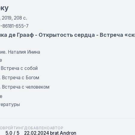
еку
 2019, 208 с.
-86181-655-7
а де Грааф - Открытость сердца - Встреча «скв
ие. Наталия Инина
е
. Встреча с собой
. Встреча с Богом
. Встреча с человеком
е
тературы
ОВ
РЕЙТИНГ
ДОБАВЛЕНО
АВТОР
5.0 / 5
22.02.2024
brat Andron