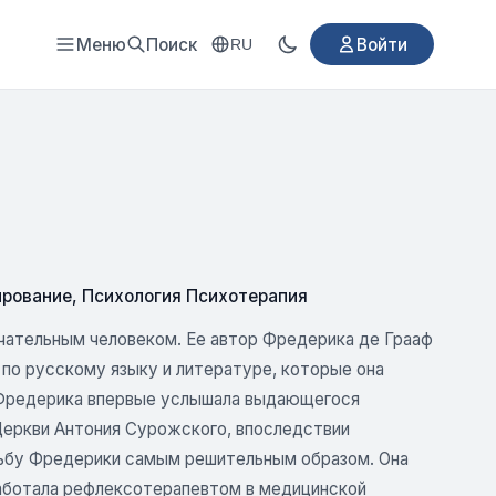
Меню
Поиск
Войти
RU
ирование
,
Психология Психотерапия
ечательным человеком. Ее автор Фредерика де Грааф
 по русскому языку и литературе, которые она
ам Фредерика впервые услышала выдающегося
Церкви Антония Сурожского, впоследствии
удьбу Фредерики самым решительным образом. Она
работала рефлексотерапевтом в медицинской