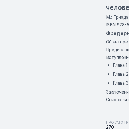
челов
М.: Триада,
ISBN 978-5
Фредерик
Об авторе
Предислов
Вступлени
Глава 1
Глава 2
Глава 3
Заключени
Список ли
ПРОСМОТР
270