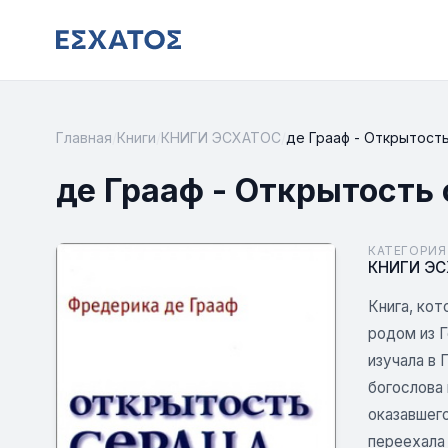
Главная
/
Книги
/
КНИГИ ЭСХАТОС
/
де Грааф - Открытост
де Грааф - Открытость
КАТЕГОРИЯ
КНИГИ Э
Книга, кот
родом из Г
изучала в
богослова
оказавшег
переехала