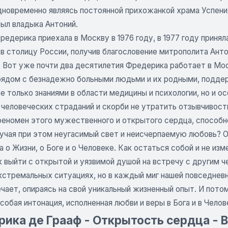
одновременно являясь постоянной прихожанкой храма Успен
был владыка Антоний.
едерика приехала в Москву в 1976 году, в 1977 году принял
 в столицу России, получив благословение митрополита Ант
 Вот уже почти два десятилетия Фредерика работает в Мос
рядом с безнадежно больными людьми и их родными, поддерж
е только знаниями в области медицины и психологии, но и о
 человеческих страданий и скорби не утратить отзывчивост
феномен этого мужественного и открытого сердца, способно
лучая при этом неугасимый свет и неисчерпаемую любовь? О
га о Жизни, о Боге и о Человеке. Как остаться собой и не и
 выйти с открытой и уязвимой душой на встречу с другим ч
кстремальных ситуациях, но в каждый миг нашей повседневн
ечает, опираясь на свой уникальный жизненный опыт. И пот
особая интонация, исполненная любви и веры в Бога и в Челов
ика де Грааф - Открытость сердца - В