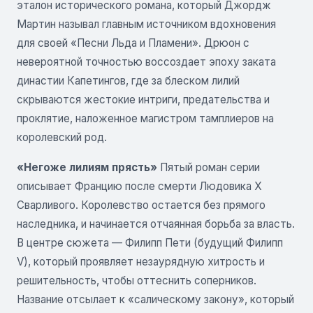
эталон исторического романа, который Джордж
Мартин называл главным источником вдохновения
для своей «Песни Льда и Пламени». Дрюон с
невероятной точностью воссоздает эпоху заката
династии Капетингов, где за блеском лилий
скрываются жестокие интриги, предательства и
проклятие, наложенное магистром тамплиеров на
королевский род.
«Негоже лилиям прясть»
Пятый роман серии
описывает Францию после смерти Людовика Х
Сварливого. Королевство остается без прямого
наследника, и начинается отчаянная борьба за власть.
В центре сюжета — Филипп Пети (будущий Филипп
V), который проявляет незаурядную хитрость и
решительность, чтобы оттеснить соперников.
Название отсылает к «салическому закону», который