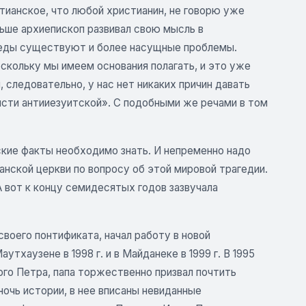
тианское, что любой христианин, не говорю уже
ьше архиепископ развивал свою мысль в
реды существуют и более насущные проблемы.
скольку мы имеем основания полагать, и это уже
, следовательно, у нас нет никаких причин давать
исти антииезуитской». С подобными же речами в том
кие факты необходимо знать. И непременно надо
анской церкви по вопросу об этой мировой трагедии.
А вот к концу семидесятых годов зазвучала
воего понтификата, начал работу в новой
тхаузене в 1998 г. и в Майданеке в 1999 г. В 1995
ого Петра, папа торжественно призвал почтить
очь истории, в нее вписаны невиданные