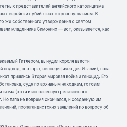
итетных представителей английского католицизма
ьных еврейских убийствах с кровопусканием. В
оего же собственного утверждения о святом
звали младенчика Симонино — вот, оказывается, как
рекаемый Гитлером, вынудил короля ввести
й подход, повторю, неспецифичен для Италии), папа
икат пришлись Вторая мировая война и геноцид. Его
бстановка, судя по архивным находкам, готовил
митизма (хотя и исполненную религиозного
. Но папа не вовремя скончался, и созданную им
блачений, пропагандистских заявлений по вопросу об
39 году. Один только раз: «Пусть властители