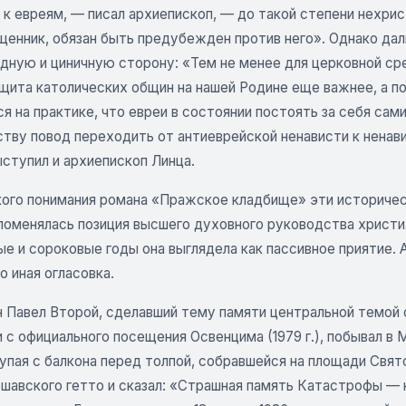
к евреям, — писал архиепископ, — до такой степени нехрис
щенник, обязан быть предубежден против него». Однако дал
дную и циничную сторону: «Тем не менее для церковной с
щита католических общин на нашей Родине еще важнее, а по
я на практике, что евреи в состоянии постоять за себя сами
ству повод переходить от антиеврейской ненависти к ненав
ступил и архиепископ Линца.
кого понимания романа «Пражское кладбище» эти историчес
 поменялась позиция высшего духовного руководства христи
е и сороковые годы она выглядела как пассивное приятие. 
 иная огласовка.
 Павел Второй, сделавший тему памяти центральной темой с
с официального посещения Освенцима (1979 г.), побывал в Мау
упая с балкона перед толпой, собравшейся на площади Свят
шавского гетто и сказал: «Страшная память Катастрофы — н