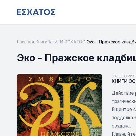
Главная
/
Книги
/
КНИГИ ЭСХАТОС
/
Эко - Пражское кладб
Эко - Пражское кладби
КАТЕГОРИЯ
КНИГИ Э
Действие 
трагически
В центре с
подделка 
создана.
Главный ге