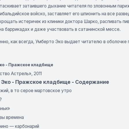
таскивает затаившего дыхание читателя по зловонным пари
рибальдийское войско, заставляет его шпионить на все разве
крощать истеричек из клиники доктора Шарко, распивать пи
на баррикадах и даже участвовать в сатанинской мессе.
нно, как всегда, Умберто Эко выдает читателю в оболочке 
ко - Пражское кладбище
ство Астрель», 2011
 Эко - Пражское кладбище - Содержание
ожий, в то серое мартовское утро
?
аньи»
вы времена
нино — карбонарий