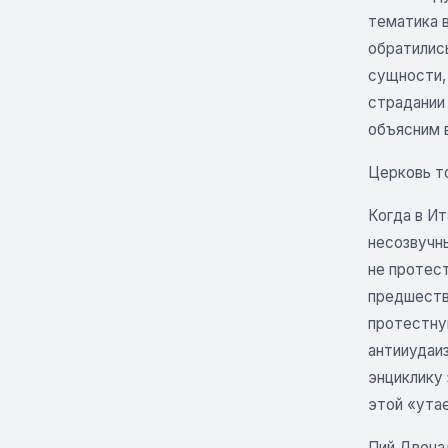
тематика в
обратилис
сущности,
страдании 
объясним в
Церковь то
Когда в И
несозвучн
не протест
предшеств
протестную
антииудаиз
энциклику 
этой «утае
Пий Двенад