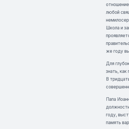
отношение 
любой свя
немилосер
Школа и за
проявляетс
правитель
же году вы
Для глубо
знать, как
В тридцаты
совершенно
Папа Иоанн
должности 
году, выст
память вар