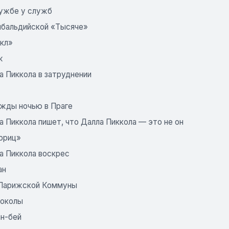
лужбе у служб
рибальдийской «Тысяче»
акл»
ж
а Пиккола в затруднении
ажды ночью в Праге
а Пиккола пишет, что Далла Пиккола — это не он
арриц»
а Пиккола воскрес
ан
 Парижской Коммуны
токолы
ан-бей