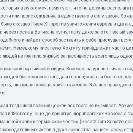
у которых в руках меч, памятуют, что не должны располага
ости или происхождения, а единственно в силу закона божье
 было сказано Пием XII против уничтожения евреев и цыган,
 через посла в Ватикане пугнул папу даже за этот вялый зв
одобного и найдет способ заставить к себе прислушаться». П
цизм». Немецкому писателю Хохгуту принадлежит часто цит
 людей не платило жизнью за пассивность всего лишь одног
ициальной партийной позиции. Конечно, на уровне личносте
х людей было множество, да и героев; мало ли было героев
мерть, оказывая помощь уничтожаемым. В Аллее праведнико
их!
ьная тогдашняя позиция церкви восторга не вызывает. Арх
ся в 1933 году, еще до принятия нюрнбергских «Закона о гр
манской крови и германской чести» (Gesetz zum Schutze des d
 законодательных актов в духе арианства, защиты расы, ст