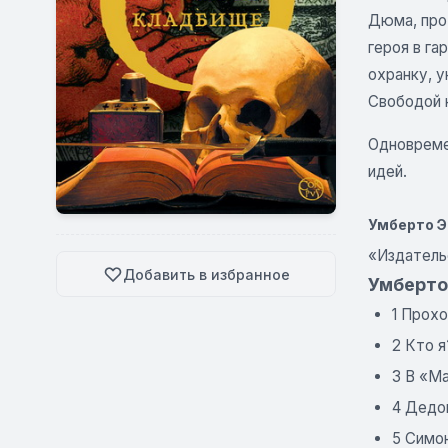
Дюма, про
героя в га
охранку, у
Свободой 
Одновреме
идей.
Умберто Э
«Издатель
Добавить в избранное
Умберто
1 Прох
2 Кто я
3 В «М
4 Дедо
5 Симо