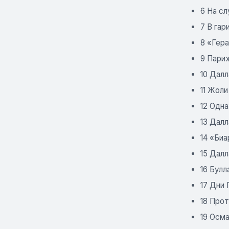
6 На с
7 В га
8 «Гер
9 Пари
10 Далл
11 Жоли
12 Одн
13 Далл
14 «Би
15 Далл
16 Булл
17 Дни
18 Про
19 Осм