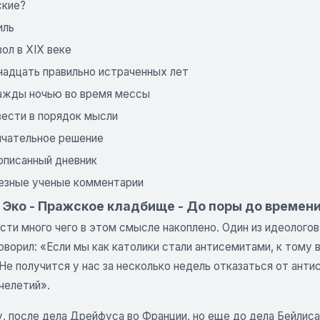
ские?
иль
ол в XIX веке
надцать правильно истраченных лет
ажды ночью во время мессы
вести в порядок мысли
нчательное решение
описанный дневник
езные ученые комментарии
 Эко - Пражское кладбище - До поры до времен
сти много чего в этом смысле накоплено. Один из идеолого
оворил: «Если мы как католики стали антисемитами, к тому
 Не получится у нас за несколько недель отказаться от ант
челетий».
у, после дела Дрейфуса во Франции, но еще до дела Бейлиса