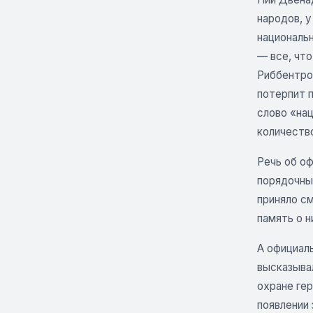
народов, 
национальн
— все, что
Риббентроп
потерпит п
слово «на
количество
Речь об оф
порядочны
приняло с
память о н
А официал
высказывал
охране гер
появлении