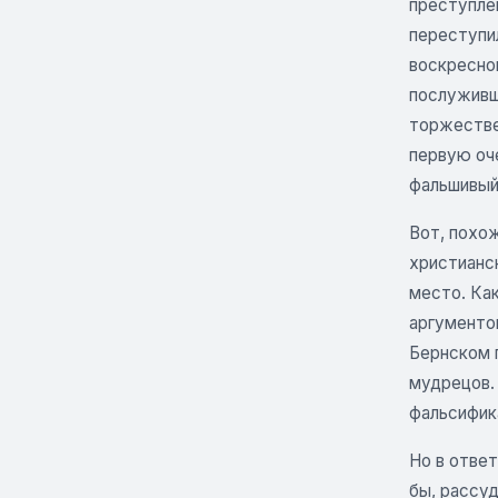
преступлен
переступил
воскресном
послуживши
торжестве
первую оч
фальшивый 
Вот, похо
христианс
место. Ка
аргументов
Бернском п
мудрецов.
фальсифика
Но в ответ
бы, рассуд