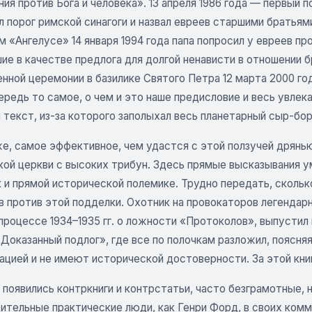
ия против Бога и человека». 13 апреля 1986 года — первый 
 порог римской синагоги и назвал евреев старшими братьям
 «Ангелусе» 14 января 1994 года папа попросил у евреев п
е в качестве предлога для долгой ненависти в отношении б
нной церемонии в базилике Святого Петра 12 марта 2000 го
ередь то самое, о чем и это наше предисловие и весь увле
текст, из-за которого заполыхал весь планетарный сыр-бор
же, самое эффективное, чем удастся с этой ползучей дрянь
кой церкви с высоких трибун. Здесь прямые высказывания у
к и прямой исторической полемике. Трудно передать, сколь
 против этой подделки. Охотник на провокаторов легендарн
роцессе 1934–1935 гг. о ложности «Протоколов», выпустил 
 Доказанный подлог», где все по полочкам разложил, поясн
цией и не имеют исторической достоверности. За этой книг
 появились контркниги и контрстатьи, часто безграмотные, 
ительные практические люди, как Генри Форд, в своих комм