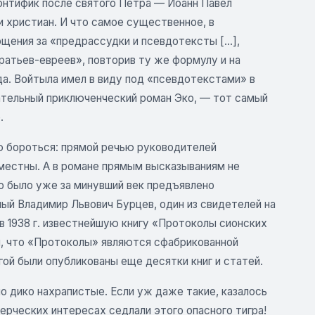
понтифик после святого Петра — Иоанн Павел
и христиан. И что самое существенное, в
рощения за «предрассудки и псевдотексты […],
ратьев-евреев», повторив ту же формулу и на
да. Войтыла имел в виду под «псевдотекстами» в
кательный приключенческий роман Эко, — тот самый
.
ю бороться: прямой речью руководителей
местны. А в романе прямым высказываниям не
ко было уже за минувший век предъявлено
ый Владимир Львович Бурцев, один из свидетелей на
в 1938 г. известнейшую книгу «Протоколы сионских
яя, что «Протоколы» являются сфабрикованной
ой были опубликованы еще десятки книг и статей.
но дико нахрапистые. Если уж даже такие, казалось
ерческих интересах седлали этого опасного тигра!