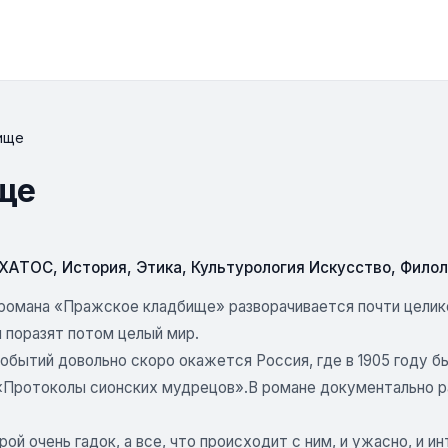
ище
ще
СХАТОС
,
История
,
Этика
,
Культурология Искусство
,
Филол
романа «Пражское кладбище» разворачивается почти целико
 поразят потом целый мир.
обытий довольно скоро окажется Россия, где в 1905 году б
«Протоколы сионских мудрецов».В романе документально ра
рой очень гадок, а все, что происходит с ним, и ужасно, и 