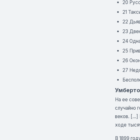
20 Рус
21 Такс
22 Дьяв
23 Две
24 Одн
25 При
26 Око
27 Нед
Беспол
Умберто
На ее сове
случайно г
веков. […]
ходе тыся
В 1899 год