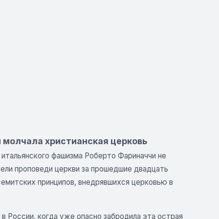
и молчала христианская церковь
в итальянского фашизма Роберто Фариначчи не
 вели проповеди церкви за прошедшие двадцать
исемитских принципов, внедрявшихся церковью в
 в России, когда уже опасно забродила эта острая