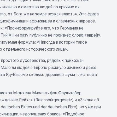
ть жизнью и смертью людей по причине их
го, от Бога же на земле всякая власть». Эта фраза
 дискриминации африканцев и славянских народов.
ук: «Проинформируйте его, что Германия не
ий XII ни разу публично не произнес слово «еврей»,
ируемая формула: «Никогда в истории такое
о отдельного исторического лица».
й, простого духовенства, рядовых прихожан
. Мало ли людей в Европе рискнуло жизнью и даже
в в Яд-Вашеме сколько деревьев шумит листвой в
иепископ Мюнхена Михаэль фон Фаульхабер
ажданине Рейха» (Reichsbürgergesetz) и «Закона об
eutschen Blutes und der deutschen Ehre), но уже при
ерилизации, недопущения браков: «Подобное