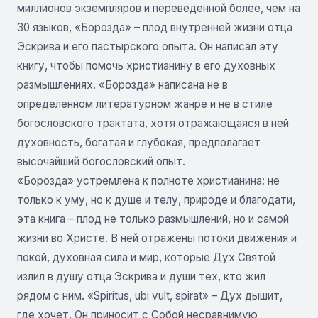
миллионов экземпляров и переведенной более, чем на
30 языков, «Борозда» – плод внутренней жизни отца
Эскрива и его пастырского опыта. Он написал эту
книгу, чтобы помочь христианину в его духовных
размышлениях. «Борозда» написана не в
определенном литературном жанре и не в стиле
богословского трактата, хотя отражающаяся в ней
духовность, богатая и глубокая, предполагает
высочайший богословский опыт.
«Борозда» устремлена к полноте христианина: не
только к уму, но к душе и телу, природе и благодати,
эта книга – плод не только размышлений, но и самой
жизни во Христе. В ней отражены потоки движения и
покой, духовная сила и мир, которые Дух Святой
излил в душу отца Эскрива и души тех, кто жил
рядом с ним. «Spiritus, ubi vult, spirat» – Дух дышит,
где хочет. Он приносит с Собой несравнимую