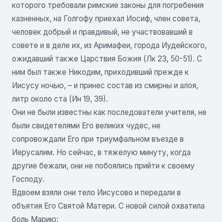
которого требовали римские законы для погребения
казненных, на Голгофу приехал Иосиф, член совета,
человек добрый и правдивый, не участвовавший в
совете и в деле их, из Аримафеи, города Иудейского,
ожидавший также Царствия Божия (Лк 23, 50-51). С
ним был также Никодим, приходивший прежде к
Иисусу ночью, – и принес состав из смирны и алоя,
литр около ста (Ин 19, 39).
Они не были известны как последователи учителя, не
были свидетелями Его великих чудес, не
сопровождали Его при триумфальном въезде в
Иерусалим. Но сейчас, в тяжелую минуту, когда
другие бежали, они не побоялись прийти к своему
Господу.
Вдвоем взяли они тело Иисусово и передали в
объятия Его Святой Матери. С новой силой охватила
боль Марию: