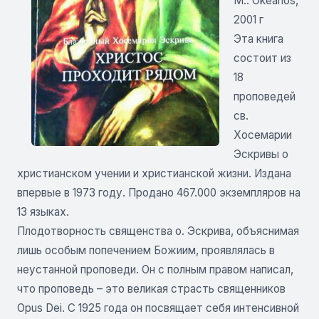
М.: Okeanos,
2001 г
Эта книга
состоит из
18
проповедей
св.
Хосемарии
Эскривы о
христианском учении и христианской жизни. Издана
впервые в 1973 году. Продано 467.000 экземпляров на
13 языках.
Плодотворность священства о. Эскрива, объяснимая
лишь особым попечением Божиим, проявлялась в
неустанной проповеди. Он с полным правом написал,
что проповедь – это великая страсть священников
Opus Dei. С 1925 года он посвящает себя интенсивной